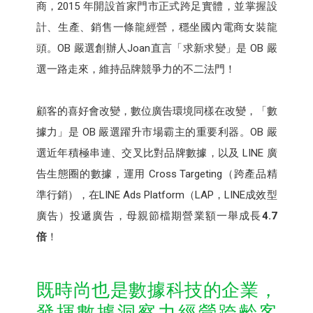
商，2015 年開設首家門市正式跨足實體，並掌握設
計、生產、銷售一條龍經營，穩坐國內電商女裝龍
頭。OB 嚴選創辦人Joan直言「求新求變」是 OB 嚴
選一路走來，維持品牌競爭力的不二法門！
顧客的喜好會改變，數位廣告環境同樣在改變，「數
據力」是 OB 嚴選躍升市場霸主的重要利器。OB 嚴
選近年積極串連、交叉比對品牌數據，以及 LINE 廣
告生態圈的數據，運用 Cross Targeting（跨產品精
準行銷），在LINE Ads Platform（LAP，LINE成效型
廣告）投遞廣告，母親節檔期營業額一舉成長
4.7
倍
！
既時尚也是數據科技的企業，
發揮數據洞察力經營跨齡客