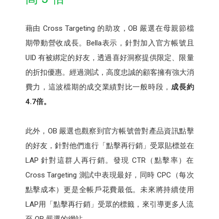
藉由 Cross Targeting 的助攻，OB 嚴選在母親節檔
期帶動營收成長。Bella表示，針對加入官方帳號且
UID 有被綁定的好友，透過喜好洞察提供限定、限量
的折扣優惠。經過測試，高度忠誠的顧客擁有強大消
費力，這波檔期的成交業績對比一般時段，
成長約
4.7倍。
此外，OB 嚴選也觀察到官方帳號曾對產品資訊點擊
的好友，針對他們進行「點擊再行銷」受眾貼標並在
LAP 針對這群人再行銷。發現 CTR（點擊率）在
Cross Targeting 測試中表現最好，同時 CPC（每次
點擊成本）更是全帳戶花費最低。未來將持續使用
LAP用「點擊再行銷」受眾的標籤，來引導更多人流
至 OB 嚴選的網站。