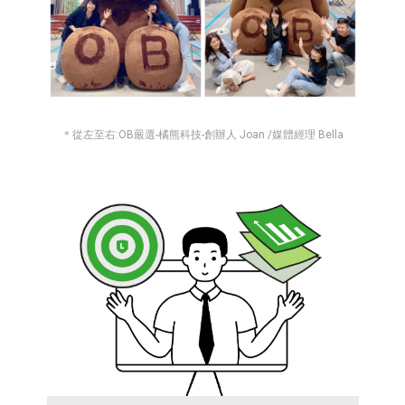
＊從左至右:OB嚴選-橘熊科技-創辦人 Joan /媒體經理 Bella