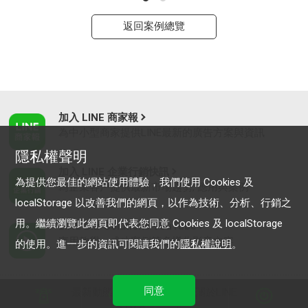
返回案例總覽
加入 LINE 商家報
為中小型商家提供LINE最新的廣告方案與資訊
隱私權聲明
加入 LINE 企業行銷快訊
為提供您最佳的網站使用體驗，我們使用 Cookies 及
為企業客戶提供最新市場趨勢, 應用與案例
localStorage 以改善我們的網頁，以作為技術、分析、行銷之
用。繼續瀏覽此網頁即代表您同意 Cookies 及 localStorage
LINE Biz-Solutions YouTube
實用教學、成功案例等多樣化影音內容
的使用。進一步的資訊可閱讀我們的
隱私權說明
。
同意
最新動態
｜
服務條款
｜
關於LINE