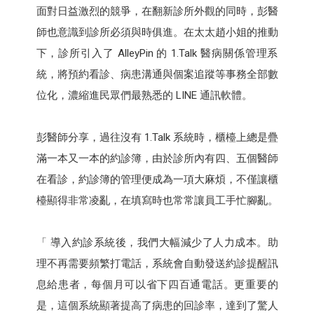
面對日益激烈的競爭，在翻新診所外觀的同時，彭醫
師也意識到診所必須與時俱進。在太太趙小姐的推動
下，診所引入了 AlleyPin 的 1.Talk 醫病關係管理系
統，將預約看診、病患溝通與個案追蹤等事務全部數
位化，濃縮進民眾們最熟悉的 LINE 通訊軟體。
彭醫師分享，過往沒有 1.Talk 系統時，櫃檯上總是疊
滿一本又一本的約診簿，由於診所內有四、五個醫師
在看診，約診簿的管理便成為一項大麻煩，不僅讓櫃
檯顯得非常凌亂，在填寫時也常常讓員工手忙腳亂。
「 導入約診系統後，我們大幅減少了人力成本。助
理不再需要頻繁打電話，系統會自動發送約診提醒訊
息給患者，每個月可以省下四百通電話。更重要的
是，這個系統顯著提高了病患的回診率，達到了驚人