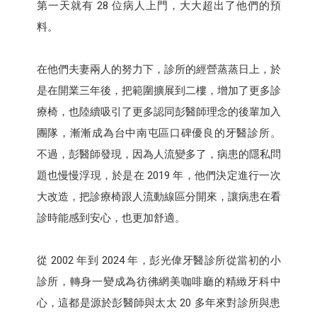
第一天就有 28 位病人上門，大大超出了他們的預
料。
在他們夫妻兩人的努力下，診所的經營蒸蒸日上，於
是在開業三年後，把範圍擴展到二樓，增加了更多診
療椅，也陸續吸引了更多認同彭醫師理念的後輩加入
團隊，漸漸成為台中南屯區口碑優良的牙醫診所。
不過，彭醫師發現，因為人流變多了，病患的隱私問
題也慢慢浮現，於是在 2019 年，他們決定進行一次
大改造，把診療椅跟人流動線區分開來，讓病患在看
診時能感到安心，也更加舒適。
從 2002 年到 2024 年，彭光偉牙醫診所從當初的小
診所，轉身一變成為彷彿網美咖啡廳的精緻牙科中
心，這都是源於彭醫師與太太 20 多年來對診所與患