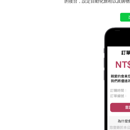
的後台，設定自動化旅程以及購物