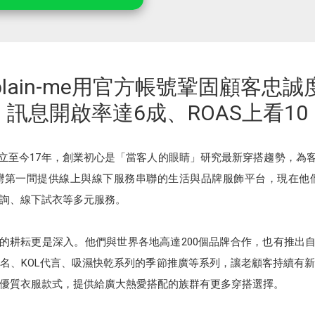
plain-me用官方帳號鞏固顧客忠誠
訊息開啟率達6成、ROAS上看10
e成立至今17年，創業初心是「當客人的眼睛」研究最新穿搭趨勢，為客人
灣第一間提供線上與線下服務串聯的生活與品牌服飾平台，現在他們
詢、線下試衣等多元服務。
品力的耕耘更是深入。他們與世界各地高達200個品牌合作，也有推出自有
名、KOL代言、吸濕快乾系列的季節推廣等系列，讓老顧客持續有
優質衣服款式，提供給廣大熱愛搭配的族群有更多穿搭選擇。