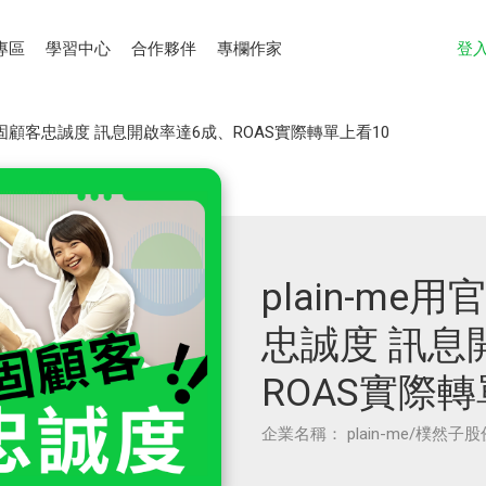
專區
學習中心
合作夥伴
專欄作家
登
號鞏固顧客忠誠度 訊息開啟率達6成、ROAS實際轉單上看10
plain-m
忠誠度 訊息
ROAS實際轉
企業名稱： plain-me/樸然