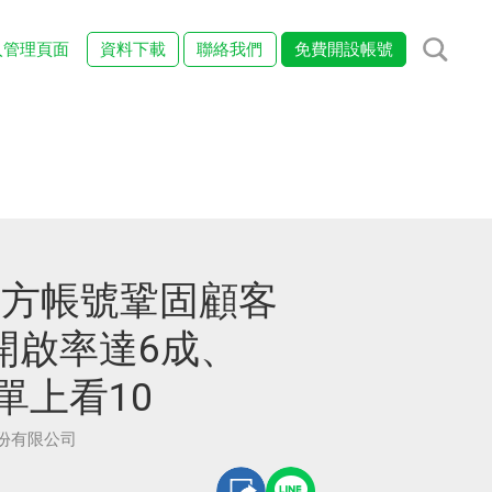
入管理頁面
資料下載
聯絡我們
免費開設帳號
e用官方帳號鞏固顧客
開啟率達6成、
單上看10
子股份有限公司