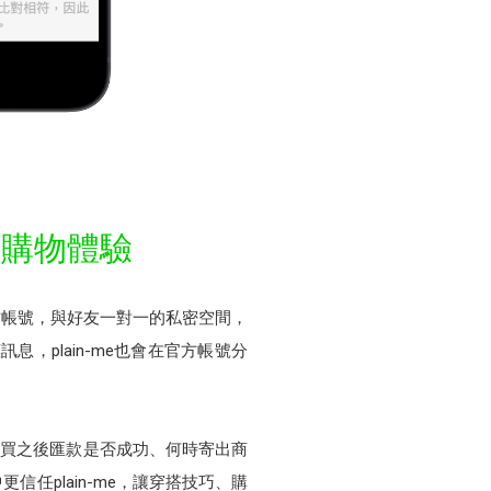
路購物體驗
方帳號，與好友一對一的私密空間，
息，plain-me也會在官方帳號分
知購買之後匯款是否成功、何時寄出商
任plain-me，讓穿搭技巧、購