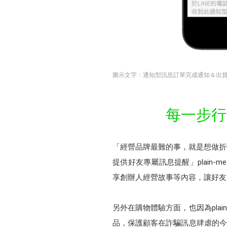
圖示文字：通知型訊息訂單完成通知＆出
每一步行
「經營品牌最難的事，就是想做折
提供好友專屬訊息提醒」plain-
享創辦人經營故事等內容，讓好友
另外在購物體驗方面，也因為pla
品，保護顧客在詐騙訊息肆虐的今日