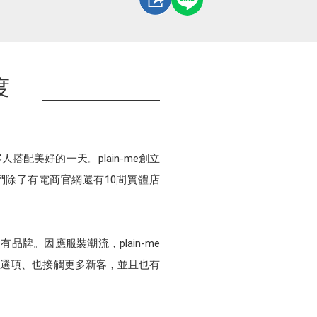
度
搭配美好的一天。plain-me創立
除了有電商官網還有10間實體店
品牌。因應服裝潮流，plain-me
新選項、也接觸更多新客，並且也有