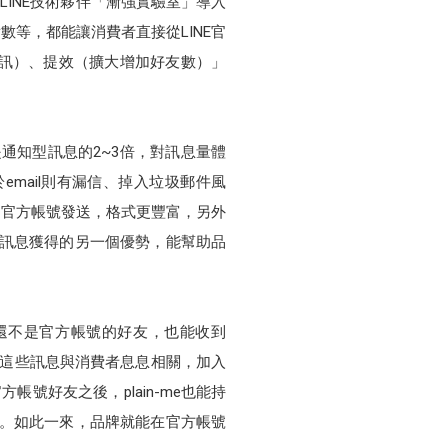
LINE技術夥伴「漸強實驗室」導入
等，都能讓消費者直接從LINE官
般簡訊）、提效（擴大增加好友數）」
通知型訊息的2~3倍，對訊息量體
mail則有漏信、掉入垃圾郵件風
用官方帳號發送，格式更豐富，另外
知型訊息獲得的另一個優勢，能幫助品
者還不是官方帳號的好友，也能收到
。因為這些訊息與消費者息息相關，加入
帳號好友之後，plain-me也能持
券。如此一來，品牌就能在官方帳號