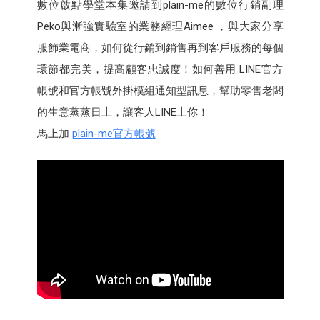
數位啟點學堂本集邀請到plain-me的數位行銷副理
Peko與漸強實驗室的業務經理Aimee ，與大家分享
服飾業電商，如何從行銷到銷售再到客戶服務的每個
環節都完美，提高顧客忠誠度！如何善用 LINE官方
帳號和官方帳號外掛模組通知型訊息，幫助零售老闆
的生意蒸蒸日上，讓客人LINE上你！
馬上加
plain-me官方帳號