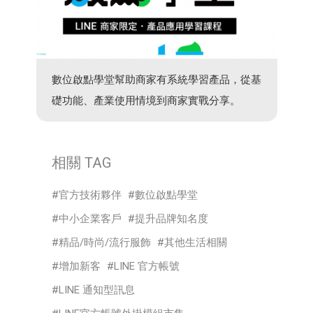
數位啟點學堂幫助商家有系統學習產品，從基
礎功能、產業使用情境到商家實戰分享。
相關 TAG
官方技術夥伴
數位啟點學堂
中小企業客戶
提升品牌知名度
精品/時尚/流行服飾
其他生活相關
增加新客
LINE 官方帳號
LINE 通知型訊息