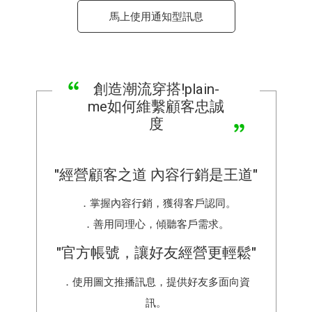
馬上使用通知型訊息
創造潮流穿搭!plain-
me如何維繫顧客忠誠
度
"
經營顧客之道 內容行銷是王道
"
．掌握內容行銷，獲得客戶認同。
．善用同理心，傾聽客戶需求。
"
官方帳號，讓好友經營更輕鬆
"
．使用圖文推播訊息，提供好友多面向資
訊。