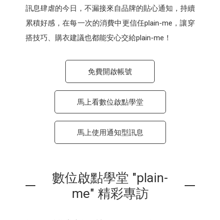
訊息肆虐的今日，不漏接來自品牌的貼心通知，持續
累積好感，在每一次的消費中更信任plain-me，讓穿
搭技巧、購衣建議也都能安心交給plain-me！
免費開啟帳號
馬上看數位啟點學堂
馬上使用通知型訊息
數位啟點學堂 "plain-
me" 精彩專訪