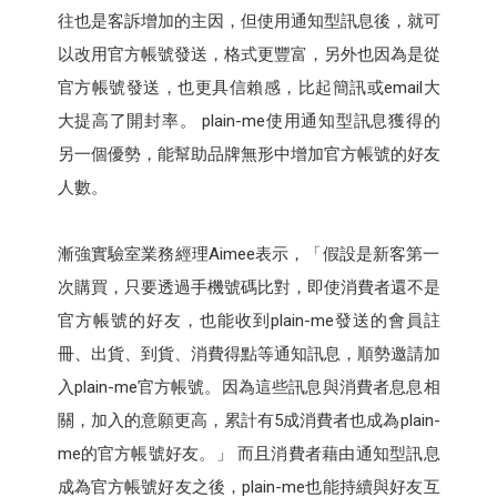
往也是客訴增加的主因，但使用通知型訊息後，就可
以改用官方帳號發送，格式更豐富，另外也因為是從
官方帳號發送，也更具信賴感，比起簡訊或email大
大提高了開封率。 plain-me使用通知型訊息獲得的
另一個優勢，能幫助品牌無形中增加官方帳號的好友
人數。
漸強實驗室業務經理Aimee表示，「假設是新客第一
次購買，只要透過手機號碼比對，即使消費者還不是
官方帳號的好友，也能收到plain-me發送的會員註
冊、出貨、到貨、消費得點等通知訊息，順勢邀請加
入plain-me官方帳號。因為這些訊息與消費者息息相
關，加入的意願更高，累計有5成消費者也成為plain-
me的官方帳號好友。」 而且消費者藉由通知型訊息
成為官方帳號好友之後，plain-me也能持續與好友互