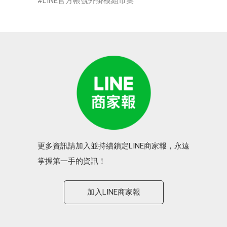
LINE官方帳號外掛模組市集
更多資訊請加入並持續鎖定LINE商家報，永遠
掌握第一手的資訊！
加入LINE商家報