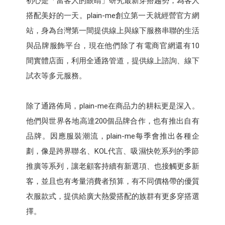
初心是「當客人的眼睛」研究最新穿搭趨勢，為客人
搭配美好的一天。plain-me創立第一天就經營官方網
站，身為台灣第一間提供線上與線下服務串聯的生活
與品牌服飾平台，現在他們除了有電商官網還有10
間實體店面，利用全通路管道，提供線上諮詢、線下
試衣等多元服務。
除了通路佈局，plain-me在商品力的耕耘更是深入。
他們與世界各地高達200個品牌合作，也有推出自有
品牌。因應服裝潮流，plain-me每季會推出各種企
劃，像是跨界聯名、KOL代言、吸濕快乾系列的季節
推廣等系列，讓老顧客持續有新選項、也接觸更多新
客，並且也有考量消費者預算，有不同價格帶的優質
衣服款式，提供給廣大熱愛搭配的族群有更多穿搭選
擇。