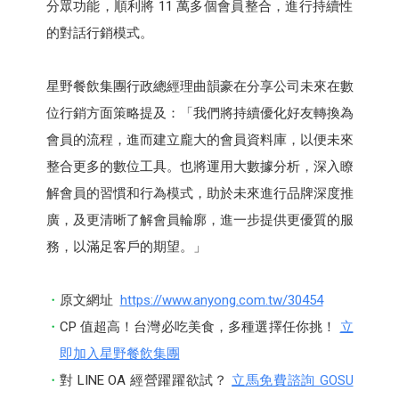
分眾功能，順利將 11 萬多個會員整合，進行持續性
的對話行銷模式。
星野餐飲集團行政總經理曲韻豪在分享公司未來在數
位行銷方面策略提及：「我們將持續優化好友轉換為
會員的流程，進而建立龐大的會員資料庫，以便未來
整合更多的數位工具。也將運用大數據分析，深入瞭
解會員的習慣和行為模式，助於未來進行品牌深度推
廣，及更清晰了解會員輪廓，進一步提供更優質的服
務，以滿足客戶的期望。」
原文網址
https://www.anyong.com.tw/30454
CP 值超高！台灣必吃美食，多種選擇任你挑！
立
即加入星野餐飲集團
對 LINE OA 經營躍躍欲試？
立馬免費諮詢 GOSU