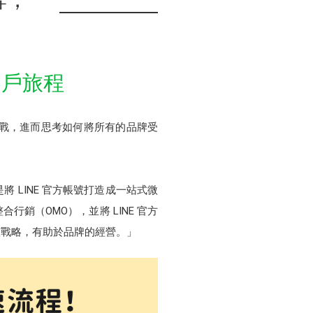
客戶旅程
的挑戰，進而思考如何將所有的品牌受
LINE 官方帳號打造成一站式微
行銷（OMO），並將 LINE 官方
整戰略，有助於品牌的經營。」