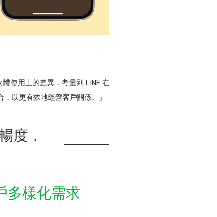
用上的差異，考量到 LINE 在
整合，以更有效地經營客戶關係。」
順暢度，
戶多樣化需求