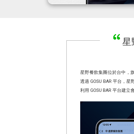
星
星野餐飲集團位於台中，
透過 GOSU BAR 平台
利用 GOSU BAR 平