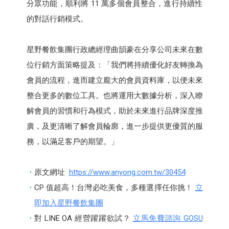
分眾功能，順利將 11 萬多個會員整合，進行持續性
的對話行銷模式。
星野餐飲集團行政總經理曲韻豪在分享公司未來在數
位行銷方面策略提及：「我們將持續優化好友轉換為
會員的流程，進而建立龐大的會員資料庫，以便未來
整合更多的數位工具。也將運用大數據分析，深入瞭
解會員的習慣和行為模式，助於未來進行品牌深度推
廣，及更清晰了解會員輪廓，進一步提供更優質的服
務，以滿足客戶的期望。」
原文網址
https://www.anyong.com.tw/30454
CP 值超高！台灣必吃美食，多種選擇任你挑！
立
即加入星野餐飲集團
對 LINE OA 經營躍躍欲試？
立馬免費諮詢 GOSU