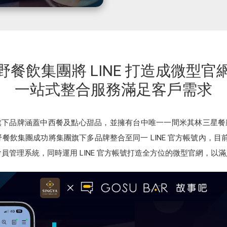
野餐飲集團將 LINE 打造成微型官
一站式整合服務滿足客戶需求
旗下品牌涵蓋中西餐及點心甜品，並擁有台中唯一一間米其林三星餐
，星野餐飲集團成功將集團旗下多品牌整合至同一 LINE 官方帳號內，目
台建立會員管理系統，同時運用 LINE 官方帳號打造全方位的微型官網，