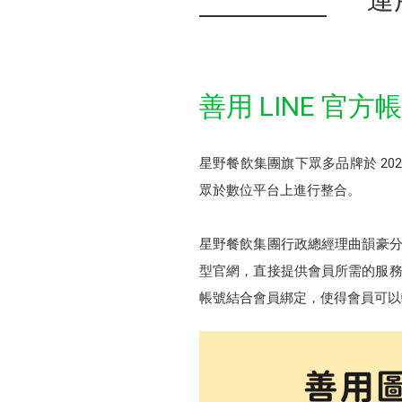
善用 LINE 
星野餐飲集團旗下眾多品牌於 20
眾於數位平台上進行整合。
星野餐飲集團行政總經理曲韻豪分
型官網，直接提供會員所需的服務。我
帳號結合會員綁定，使得會員可以