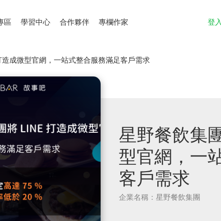
專區
學習中心
合作夥伴
專欄作家
登
E 打造成微型官網，一站式整合服務滿足客戶需求
星野餐飲集團將
型官網，一
客戶需求
企業名稱：星野餐飲集團