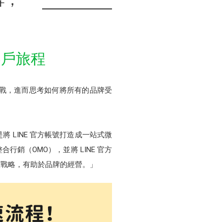
客戶旅程
的挑戰，進而思考如何將所有的品牌受
LINE 官方帳號打造成一站式微
行銷（OMO），並將 LINE 官方
整戰略，有助於品牌的經營。」