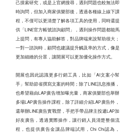
己摸索研究，或是上官網搜尋，遇到問題也較無法即
時詢問，但加入商家俱樂部後，透過各種線上線下課
程，不僅可以更清楚了解各項工具的使用，同時還提
供「LINE官方帳號諮詢顧問」，遇到操作問題都能馬
上提問，有專人協助解答，對品牌端來說幫助很大；
一對一諮詢時，顧問也建議提升觸及率的方式，像是
更加細緻的分眾，讓開展可以更加優化操作方式。
開展也因此認識更多行銷工具，比如「AI文案小幫
手」幫助節省撰寫文案的時間；除了LINE訊息推播，
也希望藉由LAP廣告增加曝光量，商家俱樂部也舉辦
多場LAP廣告操作課程，除了詳細介紹LAP廣告外，
還舉辦LINE廣告實戰營，手把手帶品牌主投遞LAP加
好友廣告，透過實際操作，讓行銷人員清楚整個流
程，也提供廣告金讓品牌端試用，Chi Chi認為，