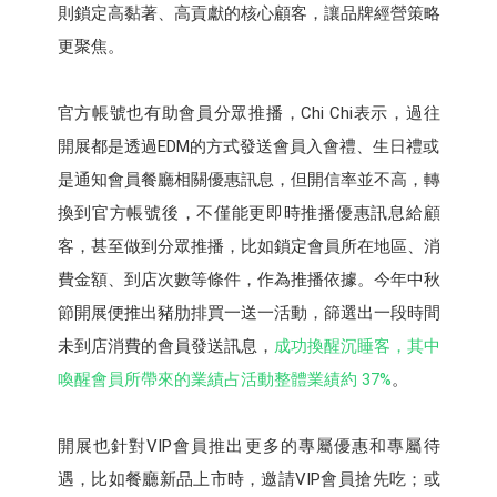
則鎖定高黏著、高貢獻的核心顧客，讓品牌經營策略
更聚焦。
官方帳號也有助會員分眾推播，Chi Chi表示，過往
開展都是透過EDM的方式發送會員入會禮、生日禮或
是通知會員餐廳相關優惠訊息，但開信率並不高，轉
換到官方帳號後，不僅能更即時推播優惠訊息給顧
客，甚至做到分眾推播，比如鎖定會員所在地區、消
費金額、到店次數等條件，作為推播依據。今年中秋
節開展便推出豬肋排買一送一活動，篩選出一段時間
未到店消費的會員發送訊息，
成功換醒沉睡客，其中
喚醒會員所帶來的業績占活動整體業績約 37%
。
開展也針對VIP會員推出更多的專屬優惠和專屬待
遇，比如餐廳新品上市時，邀請VIP會員搶先吃；或