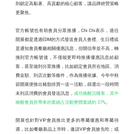
則鎖定高黏著、高貢獻的核心顧客，讓品牌經營策略
更聚焦。
官方帳號也有助會員分眾推播，Chi Chi表示，過往
開展都是透過EDM的方式發送會員入會禮、生日禮或
是通知會員餐廳相關優惠訊息，但開信率並不高，轉
換到官方帳號後，不僅能更即時推播優惠訊息給顧
客，甚至做到分眾推播，比如鎖定會員所在地區、消
費金額、到店次數等條件，作為推播依據。今年中秋
節開展便推出豬肋排買一送一活動，篩選出一段時間
未到店消費的會員發送訊息，
成功換醒沉睡客，其中
喚醒會員所帶來的業績占活動整體業績約 37%
。
開展也針對VIP會員推出更多的專屬優惠和專屬待
遇，比如餐廳新品上市時，邀請VIP會員搶先吃；或