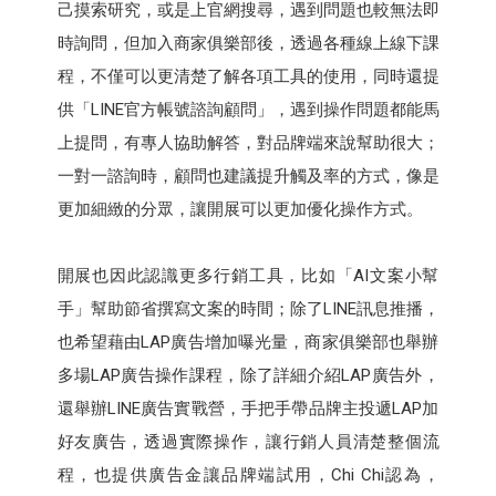
己摸索研究，或是上官網搜尋，遇到問題也較無法即
時詢問，但加入商家俱樂部後，透過各種線上線下課
程，不僅可以更清楚了解各項工具的使用，同時還提
供「LINE官方帳號諮詢顧問」，遇到操作問題都能馬
上提問，有專人協助解答，對品牌端來說幫助很大；
一對一諮詢時，顧問也建議提升觸及率的方式，像是
更加細緻的分眾，讓開展可以更加優化操作方式。
開展也因此認識更多行銷工具，比如「AI文案小幫
手」幫助節省撰寫文案的時間；除了LINE訊息推播，
也希望藉由LAP廣告增加曝光量，商家俱樂部也舉辦
多場LAP廣告操作課程，除了詳細介紹LAP廣告外，
還舉辦LINE廣告實戰營，手把手帶品牌主投遞LAP加
好友廣告，透過實際操作，讓行銷人員清楚整個流
程，也提供廣告金讓品牌端試用，Chi Chi認為，