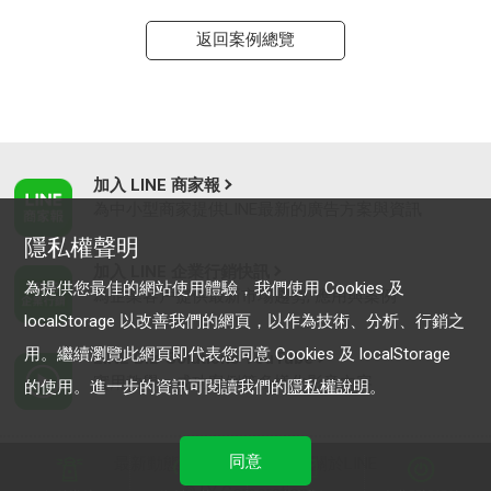
返回案例總覽
加入 LINE 商家報
為中小型商家提供LINE最新的廣告方案與資訊
隱私權聲明
加入 LINE 企業行銷快訊
為提供您最佳的網站使用體驗，我們使用 Cookies 及
為企業客戶提供最新市場趨勢, 應用與案例
localStorage 以改善我們的網頁，以作為技術、分析、行銷之
用。繼續瀏覽此網頁即代表您同意 Cookies 及 localStorage
LINE Biz-Solutions YouTube
實用教學、成功案例等多樣化影音內容
的使用。進一步的資訊可閱讀我們的
隱私權說明
。
同意
最新動態
｜
服務條款
｜
關於LINE