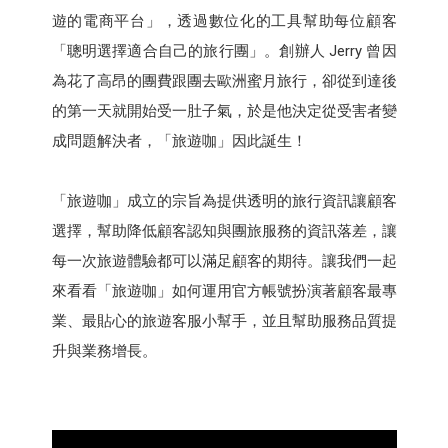
遊的電商平台」，透過數位化的工具幫助每位顧客
「聰明選擇適合自己的旅行團」。創辦人 Jerry 曾因
為花了高昂的團費跟團去歐洲蜜月旅行，卻從到達後
的第一天就開始受一肚子氣，於是他決定從受害者變
成問題解決者，「旅遊咖」因此誕生！
「旅遊咖」成立的宗旨為提供透明的旅行資訊讓顧客
選擇，幫助降低顧客認知與團旅服務的資訊落差，讓
每一次旅遊體驗都可以滿足顧客的期待。讓我們一起
來看看「旅遊咖」如何運用官方帳號扮演著顧客最專
業、最貼心的旅遊客服小幫手，並且幫助服務品質提
升與業務增長。