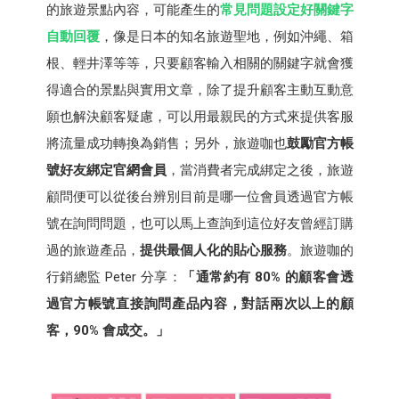
的旅遊景點內容，可能產生的
常見問題設定好關鍵字
自動回覆
，像是日本的知名旅遊聖地，例如沖繩、箱
根、輕井澤等等，只要顧客輸入相關的關鍵字就會獲
得適合的景點與實用文章，除了提升顧客主動互動意
願也解決顧客疑慮，可以用最親民的方式來提供客服
將流量成功轉換為銷售；另外，旅遊咖也
鼓勵官方帳
號好友綁定官網會員
，當消費者完成綁定之後，旅遊
顧問便可以從後台辨別目前是哪一位會員透過官方帳
號在詢問問題，也可以馬上查詢到這位好友曾經訂購
過的旅遊產品，
提供最個人化的貼心服務
。旅遊咖的
行銷總監 Peter 分享：
「通常約有 80% 的顧客會透
過官方帳號直接詢問產品內容，對話兩次以上的顧
客，90% 會成交。」