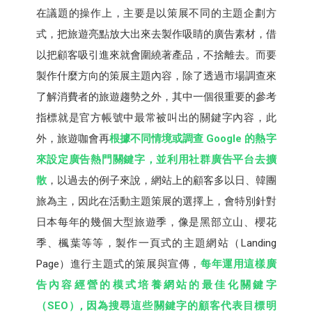
在議題的操作上，主要是以策展不同的主題企劃方
式，把旅遊亮點放大出來去製作吸睛的廣告素材，借
以把顧客吸引進來就會圍繞著產品，不捨離去。而要
製作什麼方向的策展主題內容，除了透過市場調查來
了解消費者的旅遊趨勢之外，其中一個很重要的參考
指標就是官方帳號中最常被叫出的關鍵字內容，此
外，旅遊咖會再
根據不同情境或調查 Google 的熱字
來設定廣告熱門關鍵字，並利用社群廣告平台去擴
散
，以過去的例子來說，網站上的顧客多以日、韓團
旅為主，因此在活動主題策展的選擇上，會特別針對
日本每年的幾個大型旅遊季，像是黑部立山、櫻花
季、楓葉等等，製作一頁式的主題網站（Landing
Page）進行主題式的策展與宣傳，
每年運用這樣廣
告內容經營的模式培養網站的最佳化關鍵字
（SEO）, 因為搜尋這些關鍵字的顧客代表目標明