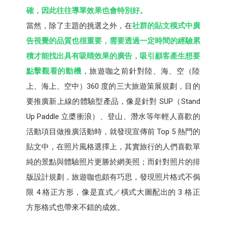
確，因此往往導單效果也會特別好。
當然，除了主題的挑選之外，在
社群的貼文模式中廣
告視覺的品質也很重要，需要透過一定時間的經驗累
積才能找出具有吸睛效果的廣告，吸引顧客產生想要
點擊觀看的動機
，旅遊咖之前針對陸、海、空（陸
上、海上、空中）360 度的三大旅遊策展規劃，目的
要推廣新上線的體驗型產品，像是針對 SUP（Stand
Up Paddle 立槳衝浪）、登山、潛水等年輕人喜歡的
活動項目做推廣活動時，就發現宣傳前 Top 5 熱門的
貼文中，在照片風格選擇上，其實旅行的人們喜歡單
純的景點與體驗照片更勝於網美照；而針對照片的排
版設計規劃，旅遊咖也頗有巧思，發現照片格式不侷
限 4 格正方形，像是直式／橫式大圖配出的 3 格正
方形格式也帶來不錯的成效。