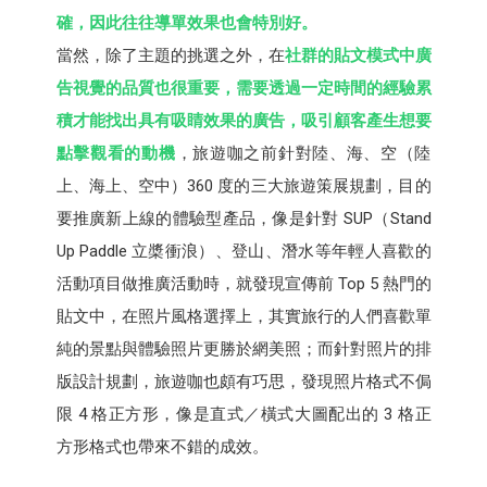
確，因此往往導單效果也會特別好。
當然，除了主題的挑選之外，在
社群的貼文模式中廣
告視覺的品質也很重要，需要透過一定時間的經驗累
積才能找出具有吸睛效果的廣告，吸引顧客產生想要
點擊觀看的動機
，旅遊咖之前針對陸、海、空（陸
上、海上、空中）360 度的三大旅遊策展規劃，目的
要推廣新上線的體驗型產品，像是針對 SUP（Stand
Up Paddle 立槳衝浪）、登山、潛水等年輕人喜歡的
活動項目做推廣活動時，就發現宣傳前 Top 5 熱門的
貼文中，在照片風格選擇上，其實旅行的人們喜歡單
純的景點與體驗照片更勝於網美照；而針對照片的排
版設計規劃，旅遊咖也頗有巧思，發現照片格式不侷
限 4 格正方形，像是直式／橫式大圖配出的 3 格正
方形格式也帶來不錯的成效。