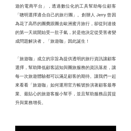
遊的電商平台」，透過數位化的工具幫助每位顧客
「聰明選擇適合自己的旅行團」。創辦人 Jerry 曾因
為花了高昂的團費跟團去歐洲蜜月旅行，卻從到達後
的第一天就開始受一肚子氣，於是他決定從受害者變
成問題解決者，「旅遊咖」因此誕生！
「旅遊咖」成立的宗旨為提供透明的旅行資訊讓顧客
選擇，幫助降低顧客認知與團旅服務的資訊落差，讓
每一次旅遊體驗都可以滿足顧客的期待。讓我們一起
來看看「旅遊咖」如何運用官方帳號扮演著顧客最專
業、最貼心的旅遊客服小幫手，並且幫助服務品質提
升與業務增長。