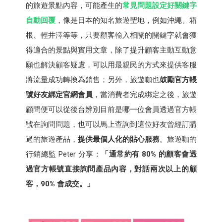
的旅遊景點內容，可能產生的
常見問題設定好關鍵字
自動回覆
，像是日本的知名旅遊聖地，例如沖繩、箱
根、輕井澤等等，只要顧客輸入相關的關鍵字就會獲
得適合的景點與實用文章，除了提升顧客主動互動意
願也解決顧客疑慮，可以用最親民的方式來提供客服
將流量成功轉換為銷售；另外，旅遊咖也
鼓勵官方帳
號好友綁定官網會員
，當消費者完成綁定之後，旅遊
顧問便可以從後台辨別目前是哪一位會員透過官方帳
號在詢問問題，也可以馬上查詢到這位好友曾經訂購
過的旅遊產品，
提供最個人化的貼心服務
。旅遊咖的
行銷總監 Peter 分享：
「通常約有 80% 的顧客會透
過官方帳號直接詢問產品內容，對話兩次以上的顧
客，90% 會成交。」