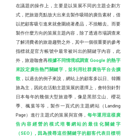
在議題的操作上，主要是以策展不同的主題企劃方
式，把旅遊亮點放大出來去製作吸睛的廣告素材，借
以把顧客吸引進來就會圍繞著產品，不捨離去。而要
製作什麼方向的策展主題內容，除了透過市場調查來
了解消費者的旅遊趨勢之外，其中一個很重要的參考
指標就是官方帳號中最常被叫出的關鍵字內容，此
外，旅遊咖會再
根據不同情境或調查 Google 的熱字
來設定廣告熱門關鍵字，並利用社群廣告平台去擴
散
，以過去的例子來說，網站上的顧客多以日、韓團
旅為主，因此在活動主題策展的選擇上，會特別針對
日本每年的幾個大型旅遊季，像是黑部立山、櫻花
季、楓葉等等，製作一頁式的主題網站（Landing
Page）進行主題式的策展與宣傳，
每年運用這樣廣
告內容經營的模式培養網站的最佳化關鍵字
（SEO）, 因為搜尋這些關鍵字的顧客代表目標明