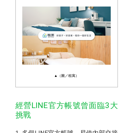
▲（圖／租寓）
經營LINE官方帳號曾面臨3大
挑戰
1. 多個LINE官方帳號，易使內部交接