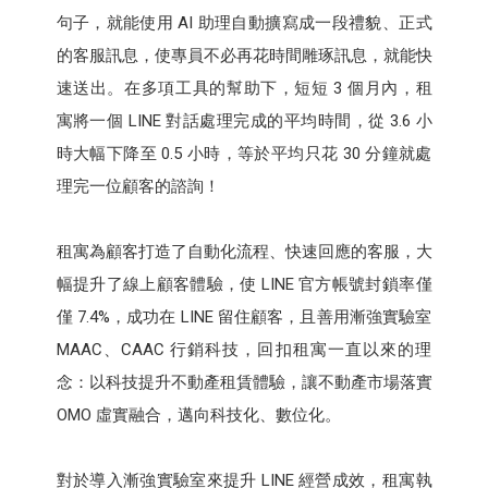
句子，就能使用 AI 助理自動擴寫成一段禮貌、正式
的客服訊息，使專員不必再花時間雕琢訊息，就能快
速送出。在多項工具的幫助下，短短 3 個月內，租
寓將一個 LINE 對話處理完成的平均時間，從 3.6 小
時大幅下降至 0.5 小時，等於平均只花 30 分鐘就處
理完一位顧客的諮詢！
租寓為顧客打造了自動化流程、快速回應的客服，大
幅提升了線上顧客體驗，使 LINE 官方帳號封鎖率僅
僅 7.4%，成功在 LINE 留住顧客，且善用漸強實驗室
MAAC、CAAC 行銷科技，回扣租寓一直以來的理
念：以科技提升不動產租賃體驗，讓不動產市場落實
OMO 虛實融合，邁向科技化、數位化。
對於導入漸強實驗室來提升 LINE 經營成效，租寓執