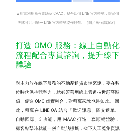
▲租寓利用漸強實驗室 CAAC，整合四個 LINE 官方帳號，讓多個
團隊可共用單一 LINE 官方帳號協作經營。（圖／漸強實驗室）
打造 OMO 服務：線上自動化
流程配合專員諮詢，提升線下
體驗
對主力放在線下服務的不動產租賃市場來說，要在數
位時代保持競爭力，就必須善用線上管道拉近顧客關
係、促進 OMO 虛實融合，對租寓來說也是如此。 因
此，租寓在 LINE OA 結合「歡迎訊息、圖文選單、
自動回應」3 功能，用 MAAC 打造一套順暢體驗，
顧客點擊時就能一併自動貼標籤，省下人工蒐集資訊