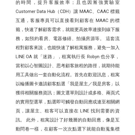
的時間，提升客服效率；且也因漸強實驗室
Customer Data Hub（CDH）讓 MAAC、CAAC 標籤
互通，客服專員可以直接看到顧客在 MAAC 的標
籤，快速了解顧客需求，就能更高效率連接到線下服
務，如預約看房、電器修繕、拍攝房源等。 這套流
程對顧客來說，也能快速了解租寓服務，避免一加入
LINE OA 就「迷路」，租寓執行長 Robyn 也分享，
當初以心智圖設計、思考顧客旅程的路徑，就期待能
用工具做出一套自動化流程。首先在歡迎訊息，租寓
以輪播圖卡邀請顧客點選「我是屋主／我是房客」以
獲得相關服務資訊；圖文選單則設計成多格、兩頁式
的實用型選單，點選即可觸發自動回應或連至相關網
頁，讓屋主、租客可以直接在 LINE 找到需要的資
訊。 此外，租寓設計了好幾層的自動回應，像是互
動問卷一樣，在顧客一次次點選下就能自動蒐集標