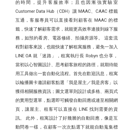
的時間，提升客服效率；且也因漸強實驗室
Customer Data Hub（CDH）讓 MAAC、CAAC 標籤
互通，客服專員可以直接看到顧客在 MAAC 的標
籤，快速了解顧客需求，就能更高效率連接到線下服
務，如預約看房、電器修繕、拍攝房源等。 這套流
程對顧客來說，也能快速了解租寓服務，避免一加入
LINE OA 就「迷路」，租寓執行長 Robyn 也分享，
當初以心智圖設計、思考顧客旅程的路徑，就期待能
用工具做出一套自動化流程。首先在歡迎訊息，租寓
以輪播圖卡邀請顧客點選「我是屋主／我是房客」以
獲得相關服務資訊；圖文選單則設計成多格、兩頁式
的實用型選單，點選即可觸發自動回應或連至相關網
頁，讓屋主、租客可以直接在 LINE 找到需要的資
訊。 此外，租寓設計了好幾層的自動回應，像是互
動問卷一樣，在顧客一次次點選下就能自動蒐集標