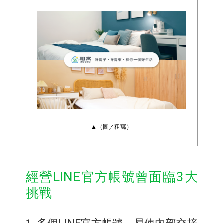
▲（圖／租寓）
經營LINE官方帳號曾面臨3大
挑戰
1. 多個LINE官方帳號，易使內部交接