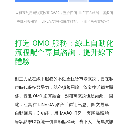
▲租寓利用漸強實驗室 CAAC，整合四個 LINE 官方帳號，讓多個
團隊可共用單一 LINE 官方帳號協作經營。（圖／漸強實驗室）
打造 OMO 服務：線上自動化
流程配合專員諮詢，提升線下
體驗
對主力放在線下服務的不動產租賃市場來說，要在數
位時代保持競爭力，就必須善用線上管道拉近顧客關
係、促進 OMO 虛實融合，對租寓來說也是如此。 因
此，租寓在 LINE OA 結合「歡迎訊息、圖文選單、
自動回應」3 功能，用 MAAC 打造一套順暢體驗，
顧客點擊時就能一併自動貼標籤，省下人工蒐集資訊