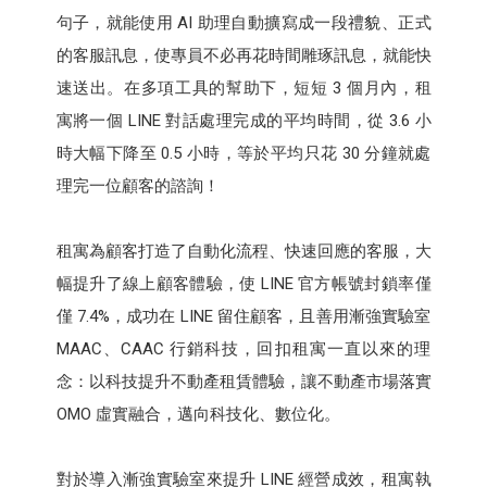
句子，就能使用 AI 助理自動擴寫成一段禮貌、正式
的客服訊息，使專員不必再花時間雕琢訊息，就能快
速送出。在多項工具的幫助下，短短 3 個月內，租
寓將一個 LINE 對話處理完成的平均時間，從 3.6 小
時大幅下降至 0.5 小時，等於平均只花 30 分鐘就處
理完一位顧客的諮詢！
租寓為顧客打造了自動化流程、快速回應的客服，大
幅提升了線上顧客體驗，使 LINE 官方帳號封鎖率僅
僅 7.4%，成功在 LINE 留住顧客，且善用漸強實驗室
MAAC、CAAC 行銷科技，回扣租寓一直以來的理
念：以科技提升不動產租賃體驗，讓不動產市場落實
OMO 虛實融合，邁向科技化、數位化。
對於導入漸強實驗室來提升 LINE 經營成效，租寓執