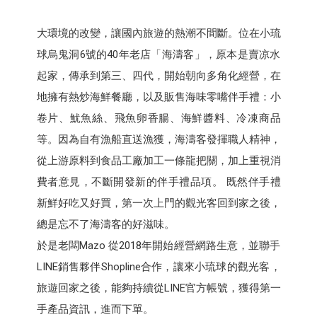
大環境的改變，讓國內旅遊的熱潮不間斷。位在小琉
球烏鬼洞6號的40年老店「海濤客」，原本是賣凉水
起家，傳承到第三、四代，開始朝向多角化經營，在
地擁有熱炒海鮮餐廳，以及販售海味零嘴伴手禮：小
卷片、魷魚絲、飛魚卵香腸、海鮮醬料、冷凍商品
等。因為自有漁船直送漁獲，海濤客發揮職人精神，
從上游原料到食品工廠加工一條龍把關，加上重視消
費者意見，不斷開發新的伴手禮品項。 既然伴手禮
新鮮好吃又好買，第一次上門的觀光客回到家之後，
總是忘不了海濤客的好滋味。
於是老闆Mazo 從2018年開始經營網路生意，並聯手
LINE銷售夥伴Shopline合作，讓來小琉球的觀光客，
旅遊回家之後，能夠持續從LINE官方帳號，獲得第一
手產品資訊，進而下單。