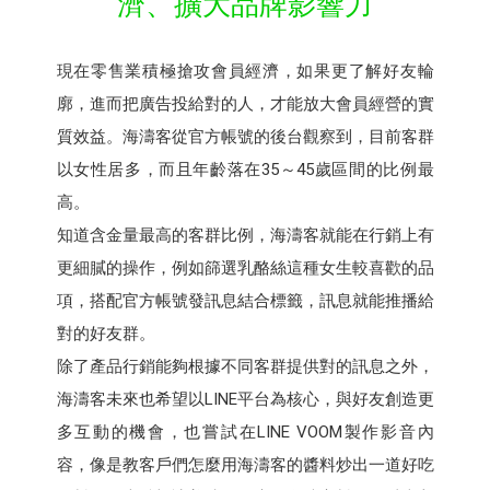
濟、擴大品牌影響力
現在零售業積極搶攻會員經濟，如果更了解好友輪
廓，進而把廣告投給對的人，才能放大會員經營的實
質效益。海濤客從官方帳號的後台觀察到，目前客群
以女性居多，而且年齡落在35～45歲區間的比例最
高。
知道含金量最高的客群比例，海濤客就能在行銷上有
更細膩的操作，例如篩選乳酪絲這種女生較喜歡的品
項，搭配官方帳號發訊息結合標籤，訊息就能推播給
對的好友群。
除了產品行銷能夠根據不同客群提供對的訊息之外，
海濤客未來也希望以LINE平台為核心，與好友創造更
多互動的機會，也嘗試在LINE VOOM製作影音內
容，像是教客戶們怎麼用海濤客的醬料炒出一道好吃