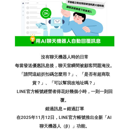
沒​有​聊天​機器​人時​的​日常​​
​每​當​發​送​優惠​訊息後，​聊天室​瞬間​被​顧客​問題​淹沒。​​
​「請問​這組折扣碼怎​麼用？」​​、「是否​有​超商​取
貨？」​​、​「可以​幫​我​改地​址嗎？」​​
LINE官方帳號經營者​得​花好​幾個​小時，​一​則​一​則​回
覆。​​
錯過​訊息​＝錯過訂單
在2025年11月12日，LINE官方帳號推出全​新​「AI​ ​
聊​天​機器​人​（β）」​功能。