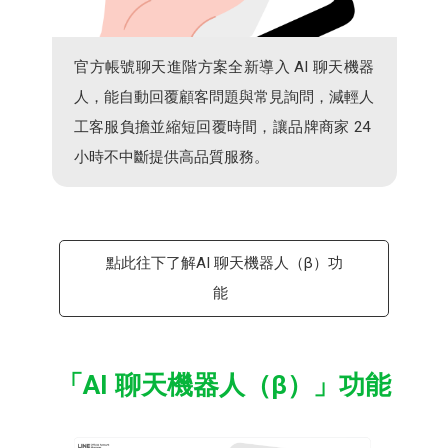
官​方帳號​聊​天​進​階​方案​全​新​導入​ A​I ​聊​天​機器​
人，​能​自動​回覆​顧​客問題與常​見​詢問，​減輕​人​
工客服負擔並​縮短​回覆​時間，​讓品​牌商​家​ 24 ​
小時​不​中斷​提供​高品​質服務。​​
點此往下了解AI​ ​聊​天​機器​人​（β）功
能​
「AI​ ​聊​天​機器​人​（β）」​功能