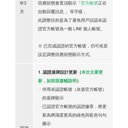
年3
回應狀態會置頂顯示「
官方帳號
正在
月
自動回覆訊息..」等字樣，
此調整目的是為了避免用戶誤認未認
證官方帳號為一般 LINE 個人帳號。
※ 已完成認證的官方帳號，仍可依原
設定調整回應狀態顯示方式。
1. 認證盾牌設計更新（
本次主要更
新，如前面篇幅說明
）
停用未認證帳號（灰盾官方帳號）
的盾牌顯示
已認證官方帳號的認證徽章，將更
新為辨識度更高的綠色與藍色勾勾
圖示