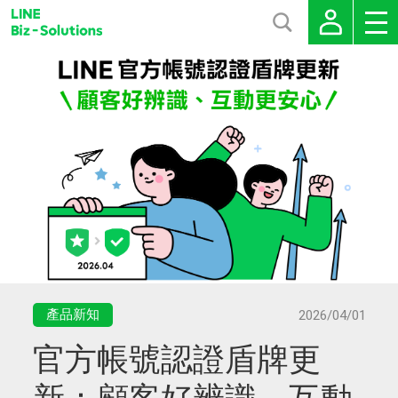
產品新知
2026/04/01
官方帳號認證盾牌更