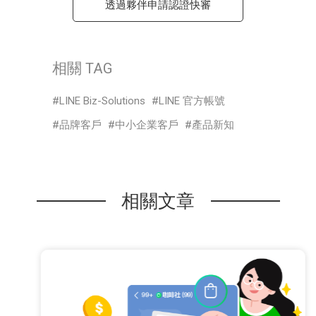
透過夥伴申請認證快審
相關 TAG
LINE Biz-Solutions
LINE 官方帳號
品牌客戶
中小企業客戶
產品新知
相關文章