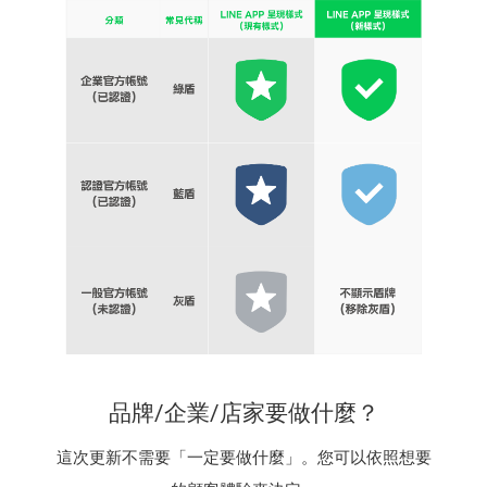
品牌/企業/店家要做什麼？
這次更新不需要「一定要做什麼」。您可以依照想要