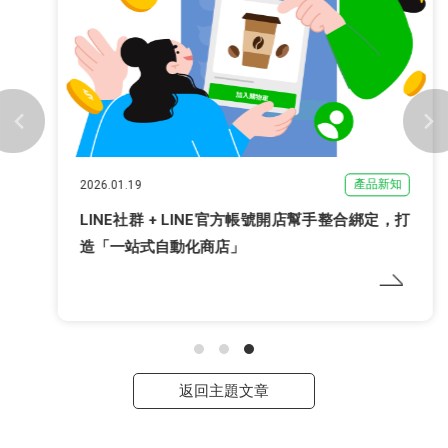
產品新知
2026.01.19
LINE社群 + LINE官方帳號開店幫手整合綁定，打
造「一站式自動化商店」
返回主題文章