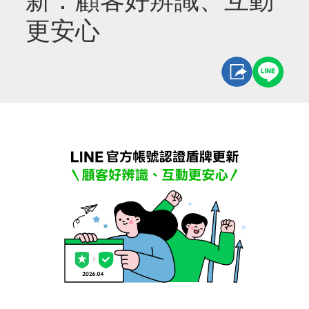
新：顧客好辨識、互動
更安心