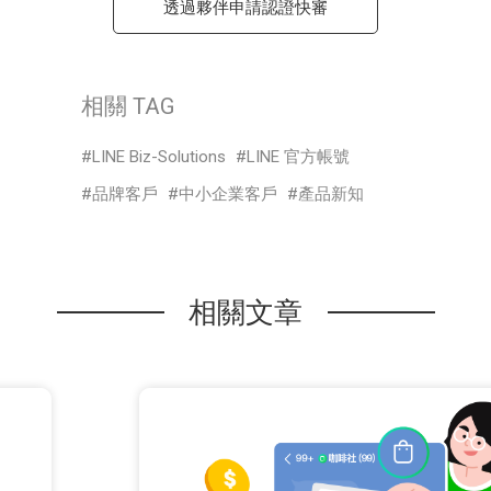
透過夥伴申請認證快審
相關 TAG
LINE Biz-Solutions
LINE 官方帳號
品牌客戶
中小企業客戶
產品新知
相關文章