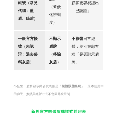
帳號（常見
顧客更容易認出
（並優
代稱：藍
「已認證」
化辨識
盾、綠盾）
度）
一般官方帳
不顯示
不影響
日常經
號（未認
盾牌
營；差別在顧客
證；過去俗
（移除
端「是否顯示盾
稱灰盾）
灰盾）
牌」
小提醒：盾牌顯示與否代表的是「
認證狀態呈現
」；原本使用中
的聊天、推播與經營方式不會因此被限制