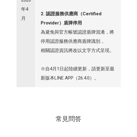
2026
年4
2
. 認證服務供應商（Certified
月
Provider）盾牌停用
為避免與官方帳號認證盾牌混淆，將
停用認證服務供應商盾牌識別，
相關認證資訊將改以文字方式呈現。
※自4月1日起陸續更新，請更新至最
新版本LINE APP（26.4.0）。
常見問答