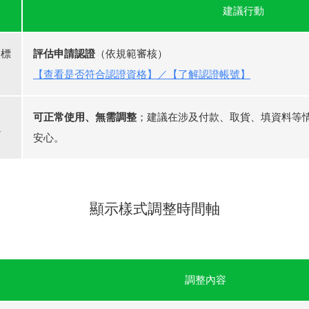
建議行動
證標
評估申請認證
（依規範審核）
【查看是否符合認證資格】／【了解認證帳號】
可正常使用、無需調整
；建議在涉及付款、取貨、填資料等
以
安心。
顯示樣式調整時間軸
調整內容