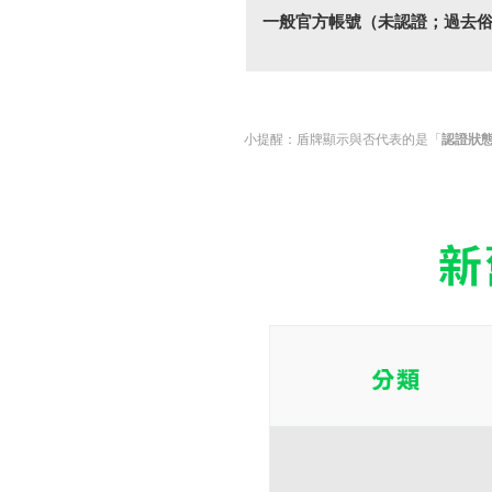
一般官方帳號（未認證；過去
小提醒：盾牌顯示與否代表的是「
認證狀