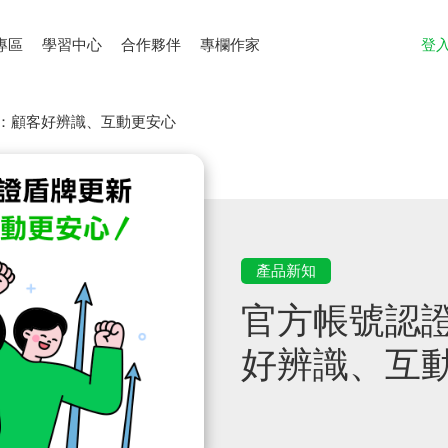
專區
學習中心
合作夥伴
專欄作家
登
：顧客好辨識、互動更安心
產品新知
官方帳號認
好辨識、互