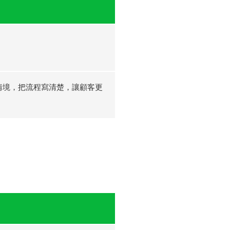
情境，把流程寫清楚，讓顧客更