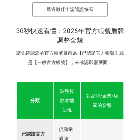
透過夥伴申請認證快審
30秒快速看懂：2026年官方帳號盾牌
調整全貌
請先確認您的官方帳號目前為【已認證官方帳號】或
是【一般官方帳號】，來確認影響層面：
調整後
對品牌/企業/店
分類
顧客端
家的影響
呈現
仍顯示
已認證官方
盾牌