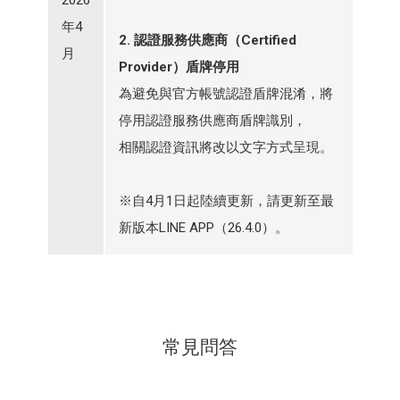
2026
年4
2
. 認證服務供應商（Certified
月
Provider）盾牌停用
為避免與官方帳號認證盾牌混淆，將
停用認證服務供應商盾牌識別，
相關認證資訊將改以文字方式呈現。
※自4月1日起陸續更新，請更新至最
新版本LINE APP（26.4.0）。
常見問答