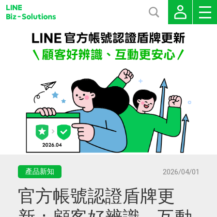
產品新知
2026/04/01
官方帳號認證盾牌更