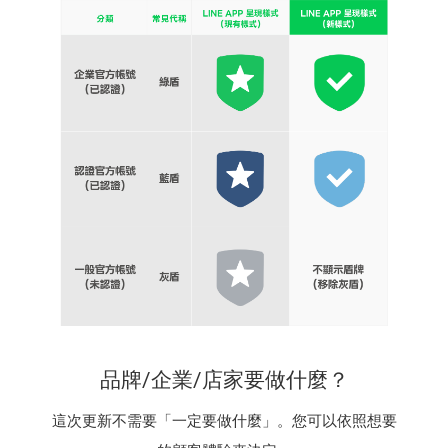
品牌/企業/店家要做什麼？
這次更新不需要「一定要做什麼」。您可以依照想要