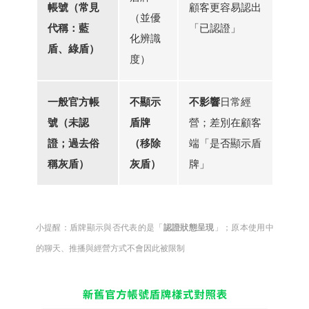
帳號（常見
顧客更容易認出
（並優
代稱：藍
「已認證」
化辨識
盾、綠盾）
度）
一般官方帳
不顯示
不影響
日常經
號（未認
盾牌
營；差別在顧客
證；過去俗
（移除
端「是否顯示盾
稱灰盾）
灰盾）
牌」
小提醒：盾牌顯示與否代表的是「
認證狀態呈現
」；原本使用中
的聊天、推播與經營方式不會因此被限制