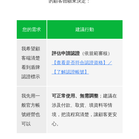
的顧客體驗來決定：
您的需求
建議行動
我希望顧
評估申請認證
（依規範審核）
客端清楚
【查看是否符合認證資格】／
看到盾牌
【了解認證帳號】
認證標示
我先用一
可正常使用、無需調整
；建議在
般官方帳
涉及付款、取貨、填資料等情
號經營也
境，把流程寫清楚，讓顧客更安
可以
心。