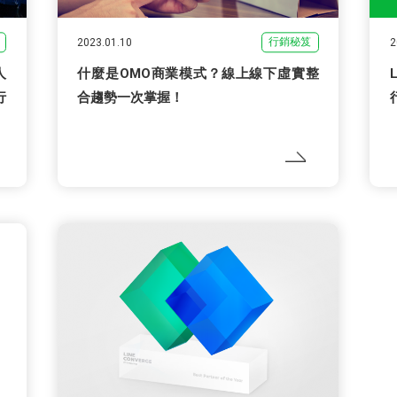
行銷秘笈
2023.01.10
2
人
什麼是OMO商業模式？線上線下虛實整
行
合趨勢一次掌握！