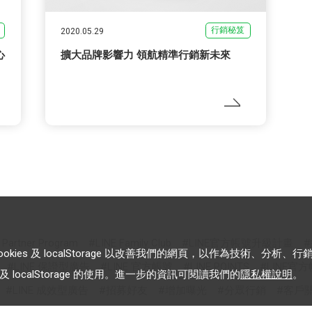
行銷秘笈
2020.05.29
心
擴大品牌影響力 領航精準行銷新未來
s Partner Program
LINE Family Club
LINE官方帳號升級計畫
es 及 localStorage 以改善我們的網頁，以作為技術、分析、行
LINE 保證型廣告
LINE 官方帳號
LINE POINTS
LINE官
 localStorage 的使用。進一步的資訊可閱讀我們的
隱私權說明
。
LINE 成效型廣告
招募好友
增加曝光
分眾行銷
客戶