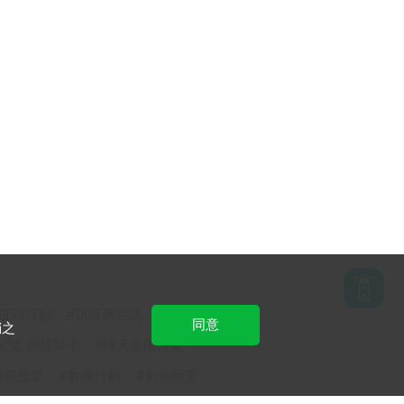
疫時行銷
防疫新生活
同意
銷之
方帳號 開店幫手
聊天進階方案
關係維繫
數據行銷
刺激回流