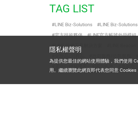
TAG LIST
LINE Biz-Solutions
LINE Biz-Solution
官方技術夥伴
LINE官方帳號外掛模組
LINE 促銷工具解決方案
LINE Beacon
隱私權聲明
化妝品/消費品
政府服務/公共服務
為提供您最佳的網站使用體驗，我們使用 Cooki
電商行銷新境界
認證帳號
專屬ID
用。繼續瀏覽此網頁即代表您同意 Cookies 及
加入 LINE 商家報
為中小型商家提供LINE最新的廣
方案與資訊