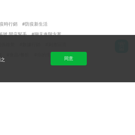
疫時行銷
防疫新生活
方帳號 開店幫手
聊天進階方案
關係維繫
數據行銷
刺激回流
務
食品/餐飲
你的生意LINE來放大
同意
銷之
LINE Biz-Solutions YouTube
實用教學、成功案例等多樣
化影音內容