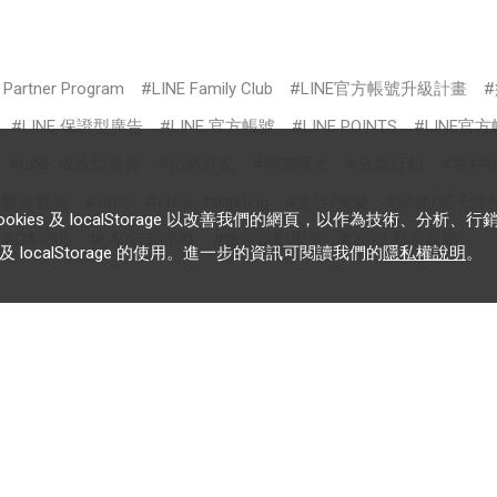
s Partner Program
LINE Family Club
LINE官方帳號升級計畫
LINE 保證型廣告
LINE 官方帳號
LINE POINTS
LINE官
LINE 成效型廣告
招募好友
增加曝光
分眾行銷
客戶
醫療醫美
時尚
cross targeting
美容/美髮
購物/電子商
es 及 localStorage 以改善我們的網頁，以作為技術、分析、行
OA Plus
LAP行銷策略
數位啟點學堂
2022 影音贏銷
 localStorage 的使用。進一步的資訊可閱讀我們的
隱私權說明
。
加入 LINE 企業行銷快訊
告
為企業客戶提供最新市場趨
勢, 應用與案例