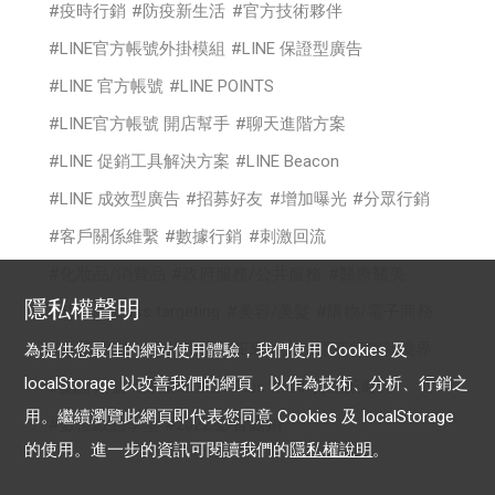
疫時行銷
防疫新生活
官方技術夥伴
LINE官方帳號外掛模組
LINE 保證型廣告
LINE 官方帳號
LINE POINTS
LINE官方帳號 開店幫手
聊天進階方案
LINE 促銷工具解決方案
LINE Beacon
LINE 成效型廣告
招募好友
增加曝光
分眾行銷
客戶關係維繫
數據行銷
刺激回流
化妝品/消費品
政府服務/公共服務
醫療醫美
隱私權聲明
時尚
cross targeting
美容/美髮
購物/電子商務
食品/餐飲
你的生意LINE來放大
電商行銷新境界
為提供您最佳的網站使用體驗，我們使用 Cookies 及
localStorage 以改善我們的網頁，以作為技術、分析、行銷之
認證帳號
專屬ID
OA Plus
LAP行銷策略
用。繼續瀏覽此網頁即代表您同意 Cookies 及 localStorage
數位啟點學堂
2022 影音贏銷
的使用。進一步的資訊可閱讀我們的
隱私權說明
。