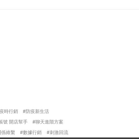
疫時行銷
防疫新生活
方帳號 開店幫手
聊天進階方案
關係維繫
數據行銷
刺激回流