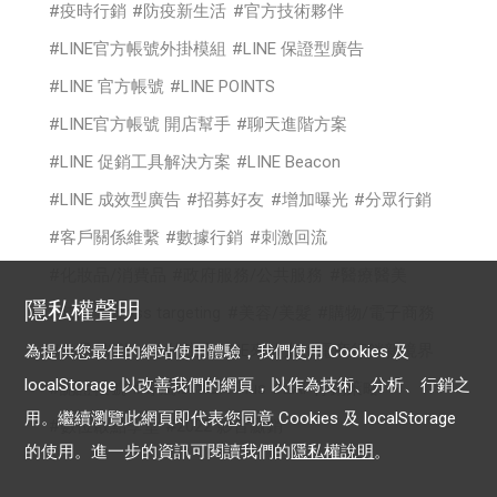
疫時行銷
防疫新生活
官方技術夥伴
LINE官方帳號外掛模組
LINE 保證型廣告
LINE 官方帳號
LINE POINTS
LINE官方帳號 開店幫手
聊天進階方案
LINE 促銷工具解決方案
LINE Beacon
LINE 成效型廣告
招募好友
增加曝光
分眾行銷
客戶關係維繫
數據行銷
刺激回流
化妝品/消費品
政府服務/公共服務
醫療醫美
隱私權聲明
時尚
cross targeting
美容/美髮
購物/電子商務
食品/餐飲
你的生意LINE來放大
電商行銷新境界
為提供您最佳的網站使用體驗，我們使用 Cookies 及
localStorage 以改善我們的網頁，以作為技術、分析、行銷之
認證帳號
專屬ID
OA Plus
LAP行銷策略
用。繼續瀏覽此網頁即代表您同意 Cookies 及 localStorage
數位啟點學堂
2022 影音贏銷
的使用。進一步的資訊可閱讀我們的
隱私權說明
。