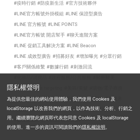
疫時行銷
防疫新生活
官方技術夥伴
LINE官方帳號外掛模組
LINE 保證型廣告
LINE 官方帳號
LINE POINTS
LINE官方帳號 開店幫手
聊天進階方案
LINE 促銷工具解決方案
LINE Beacon
LINE 成效型廣告
招募好友
增加曝光
分眾行銷
客戶關係維繫
數據行銷
刺激回流
化妝品/消費品
政府服務/公共服務
醫療醫美
隱私權聲明
時尚
cross targeting
美容/美髮
購物/電子商務
食品/餐飲
你的生意LINE來放大
電商行銷新境界
為提供您最佳的網站使用體驗，我們使用 Cookies 及
localStorage 以改善我們的網頁，以作為技術、分析、行銷之
認證帳號
專屬ID
OA Plus
LAP行銷策略
用。繼續瀏覽此網頁即代表您同意 Cookies 及 localStorage
數位啟點學堂
2022 影音贏銷
的使用。進一步的資訊可閱讀我們的
隱私權說明
。