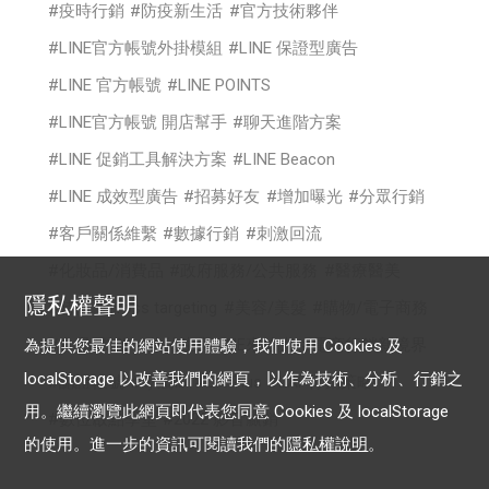
疫時行銷
防疫新生活
官方技術夥伴
LINE官方帳號外掛模組
LINE 保證型廣告
LINE 官方帳號
LINE POINTS
LINE官方帳號 開店幫手
聊天進階方案
LINE 促銷工具解決方案
LINE Beacon
LINE 成效型廣告
招募好友
增加曝光
分眾行銷
客戶關係維繫
數據行銷
刺激回流
化妝品/消費品
政府服務/公共服務
醫療醫美
隱私權聲明
時尚
cross targeting
美容/美髮
購物/電子商務
食品/餐飲
你的生意LINE來放大
電商行銷新境界
為提供您最佳的網站使用體驗，我們使用 Cookies 及
localStorage 以改善我們的網頁，以作為技術、分析、行銷之
認證帳號
專屬ID
OA Plus
LAP行銷策略
用。繼續瀏覽此網頁即代表您同意 Cookies 及 localStorage
數位啟點學堂
2022 影音贏銷
的使用。進一步的資訊可閱讀我們的
隱私權說明
。