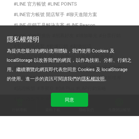
LINE 官方帳號
LINE POINTS
LINE官方帳號 開店幫手
聊天進階方案
LINE 促銷工具解決方案
LINE Beacon
LINE 成效型廣告
招募好友
增加曝光
分眾行銷
隱私權聲明
客戶關係維繫
數據行銷
刺激回流
為提供您最佳的網站使用體驗，我們使用 Cookies 及
化妝品/消費品
政府服務/公共服務
醫療醫美
localStorage 以改善我們的網頁，以作為技術、分析、行銷之
時尚
cross targeting
美容/美髮
購物/電子商務
用。繼續瀏覽此網頁即代表您同意 Cookies 及 localStorage
食品/餐飲
你的生意LINE來放大
電商行銷新境界
的使用。進一步的資訊可閱讀我們的
隱私權說明
。
認證帳號
專屬ID
OA Plus
LAP行銷策略
數位啟點學堂
2022 影音贏銷
同意
行銷導航
資料下載
聯絡我們
免費開設帳號