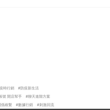
疫時行銷
防疫新生活
方帳號 開店幫手
聊天進階方案
關係維繫
數據行銷
刺激回流