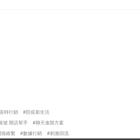
疫時行銷
防疫新生活
方帳號 開店幫手
聊天進階方案
關係維繫
數據行銷
刺激回流