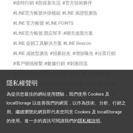
疫時行銷
防疫新生活
官方技術夥伴
LINE官方帳號外掛模組
LINE 保證型廣告
LINE 官方帳號
LINE POINTS
LINE官方帳號 開店幫手
聊天進階方案
LINE 促銷工具解決方案
LINE Beacon
LINE 成效型廣告
招募好友
增加曝光
分眾行銷
客戶關係維繫
數據行銷
刺激回流
化妝品/消費品
政府服務/公共服務
醫療醫美
隱私權聲明
時尚
cross targeting
美容/美髮
購物/電子商務
食品/餐飲
你的生意LINE來放大
電商行銷新境界
為提供您最佳的網站使用體驗，我們使用 Cookies 及
localStorage 以改善我們的網頁，以作為技術、分析、行銷之
認證帳號
專屬ID
OA Plus
LAP行銷策略
用。繼續瀏覽此網頁即代表您同意 Cookies 及 localStorage
數位啟點學堂
2022 影音贏銷
的使用。進一步的資訊可閱讀我們的
隱私權說明
。