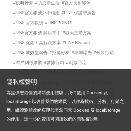
疫時行銷
防疫新生活
官方技術夥伴
LINE官方帳號外掛模組
LINE 保證型廣告
LINE 官方帳號
LINE POINTS
LINE官方帳號 開店幫手
聊天進階方案
LINE 促銷工具解決方案
LINE Beacon
LINE 成效型廣告
招募好友
增加曝光
分眾行銷
客戶關係維繫
數據行銷
刺激回流
化妝品/消費品
政府服務/公共服務
醫療醫美
隱私權聲明
時尚
cross targeting
美容/美髮
購物/電子商務
食品/餐飲
你的生意LINE來放大
電商行銷新境界
為提供您最佳的網站使用體驗，我們使用 Cookies 及
localStorage 以改善我們的網頁，以作為技術、分析、行銷之
認證帳號
專屬ID
OA Plus
LAP行銷策略
用。繼續瀏覽此網頁即代表您同意 Cookies 及 localStorage
數位啟點學堂
2022 影音贏銷
的使用。進一步的資訊可閱讀我們的
隱私權說明
。