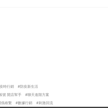
疫時行銷
防疫新生活
方帳號 開店幫手
聊天進階方案
關係維繫
數據行銷
刺激回流