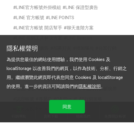
LINE官方帳號外掛模組
LINE 保證型廣告
LINE 官方帳號
LINE POINTS
LINE官方帳號 開店幫手
聊天進階方案
LINE 促銷工具解決方案
LINE Beacon
隱私權聲明
LINE 成效型廣告
招募好友
增加曝光
分眾行銷
客戶關係維繫
數據行銷
刺激回流
為提供您最佳的網站使用體驗，我們使用 Cookies 及
化妝品/消費品
政府服務/公共服務
醫療醫美
localStorage 以改善我們的網頁，以作為技術、分析、行銷之
用。繼續瀏覽此網頁即代表您同意 Cookies 及 localStorage
時尚
cross targeting
美容/美髮
購物/電子商務
的使用。進一步的資訊可閱讀我們的
隱私權說明
。
食品/餐飲
你的生意LINE來放大
電商行銷新境界
認證帳號
專屬ID
OA Plus
LAP行銷策略
同意
數位啟點學堂
2022 影音贏銷
行銷導航
資料下載
聯絡我們
免費開設帳號