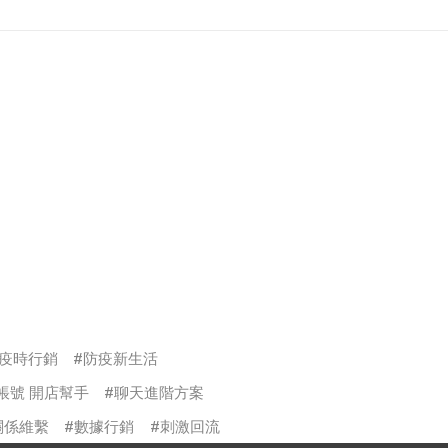
疫時行銷
防疫新生活
方帳號 開店幫手
聊天進階方案
關係維繫
數據行銷
刺激回流