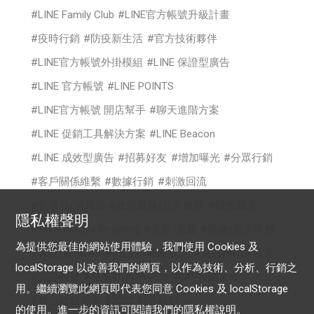
LINE Family Club
LINE官方帳號升級計畫
疫時行銷
防疫新生活
官方技術夥伴
LINE官方帳號外掛模組
LINE 保證型廣告
LINE 官方帳號
LINE POINTS
LINE官方帳號 開店幫手
聊天進階方案
LINE 促銷工具解決方案
LINE Beacon
LINE 成效型廣告
招募好友
增加曝光
分眾行銷
客戶關係維繫
數據行銷
刺激回流
化妝品/消費品
政府服務/公共服務
醫療醫美
隱私權聲明
時尚
cross targeting
美容/美髮
購物/電子商務
為提供您最佳的網站使用體驗，我們使用 Cookies 及
食品/餐飲
你的生意LINE來放大
電商行銷新境界
localStorage 以改善我們的網頁，以作為技術、分析、行銷之
認證帳號
專屬ID
OA Plus
LAP行銷策略
用。繼續瀏覽此網頁即代表您同意 Cookies 及 localStorage
數位啟點學堂
2022 影音贏銷
的使用。進一步的資訊可閱讀我們的
隱私權說明
。