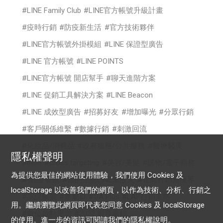
LINE Family Club
LINE官方帳號升級計畫
疫時行銷
防疫新生活
官方技術夥伴
LINE官方帳號外掛模組
LINE 保證型廣告
LINE 官方帳號
LINE POINTS
LINE官方帳號 開店幫手
聊天進階方案
LINE 促銷工具解決方案
LINE Beacon
LINE 成效型廣告
招募好友
增加曝光
分眾行銷
客戶關係維繫
數據行銷
刺激回流
化妝品/消費品
政府服務/公共服務
醫療醫美
隱私權聲明
時尚
cross targeting
美容/美髮
購物/電子商務
為提供您最佳的網站使用體驗，我們使用 Cookies 及
食品/餐飲
你的生意LINE來放大
電商行銷新境界
localStorage 以改善我們的網頁，以作為技術、分析、行銷之
認證帳號
專屬ID
OA Plus
LAP行銷策略
用。繼續瀏覽此網頁即代表您同意 Cookies 及 localStorage
數位啟點學堂
2022 影音贏銷
的使用。進一步的資訊可閱讀我們的
隱私權說明
。