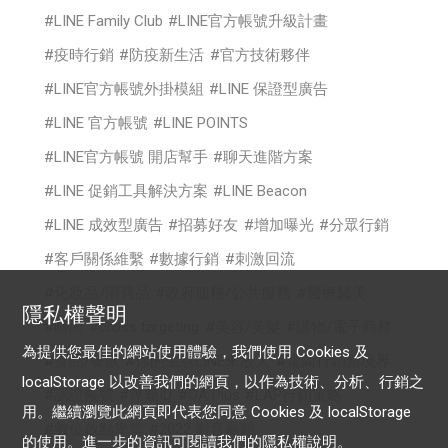
LINE Family Club
LINE官方帳號升級計畫
疫時行銷
防疫新生活
官方技術夥伴
LINE官方帳號外掛模組
LINE 保證型廣告
LINE 官方帳號
LINE POINTS
LINE官方帳號 開店幫手
聊天進階方案
LINE 促銷工具解決方案
LINE Beacon
LINE 成效型廣告
招募好友
增加曝光
分眾行銷
客戶關係維繫
數據行銷
刺激回流
化妝品/消費品
政府服務/公共服務
醫療醫美
隱私權聲明
時尚
cross targeting
美容/美髮
購物/電子商務
為提供您最佳的網站使用體驗，我們使用 Cookies 及
食品/餐飲
你的生意LINE來放大
電商行銷新境界
localStorage 以改善我們的網頁，以作為技術、分析、行銷之
認證帳號
專屬ID
OA Plus
LAP行銷策略
用。繼續瀏覽此網頁即代表您同意 Cookies 及 localStorage
數位啟點學堂
2022 影音贏銷
的使用。進一步的資訊可閱讀我們的
隱私權說明
。