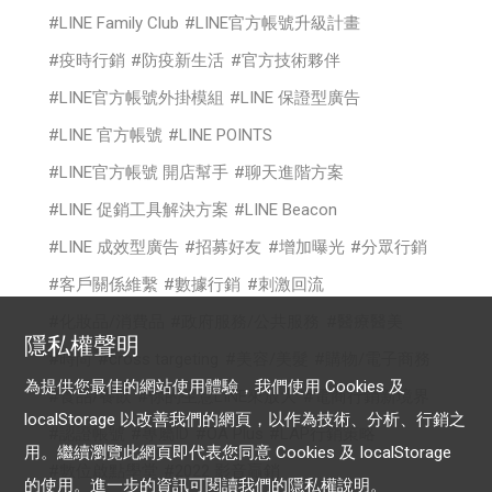
LINE Family Club
LINE官方帳號升級計畫
疫時行銷
防疫新生活
官方技術夥伴
LINE官方帳號外掛模組
LINE 保證型廣告
LINE 官方帳號
LINE POINTS
LINE官方帳號 開店幫手
聊天進階方案
LINE 促銷工具解決方案
LINE Beacon
LINE 成效型廣告
招募好友
增加曝光
分眾行銷
客戶關係維繫
數據行銷
刺激回流
化妝品/消費品
政府服務/公共服務
醫療醫美
隱私權聲明
時尚
cross targeting
美容/美髮
購物/電子商務
為提供您最佳的網站使用體驗，我們使用 Cookies 及
食品/餐飲
你的生意LINE來放大
電商行銷新境界
localStorage 以改善我們的網頁，以作為技術、分析、行銷之
認證帳號
專屬ID
OA Plus
LAP行銷策略
用。繼續瀏覽此網頁即代表您同意 Cookies 及 localStorage
數位啟點學堂
2022 影音贏銷
的使用。進一步的資訊可閱讀我們的
隱私權說明
。