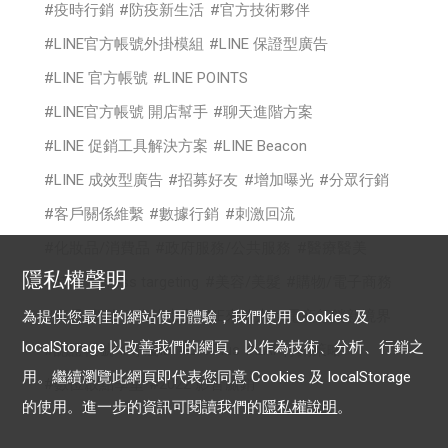
疫時行銷
防疫新生活
官方技術夥伴
LINE官方帳號外掛模組
LINE 保證型廣告
LINE 官方帳號
LINE POINTS
LINE官方帳號 開店幫手
聊天進階方案
LINE 促銷工具解決方案
LINE Beacon
LINE 成效型廣告
招募好友
增加曝光
分眾行銷
客戶關係維繫
數據行銷
刺激回流
化妝品/消費品
政府服務/公共服務
醫療醫美
隱私權聲明
時尚
cross targeting
美容/美髮
購物/電子商務
食品/餐飲
你的生意LINE來放大
電商行銷新境界
為提供您最佳的網站使用體驗，我們使用 Cookies 及
localStorage 以改善我們的網頁，以作為技術、分析、行銷之
認證帳號
專屬ID
OA Plus
LAP行銷策略
用。繼續瀏覽此網頁即代表您同意 Cookies 及 localStorage
數位啟點學堂
2022 影音贏銷
的使用。進一步的資訊可閱讀我們的
隱私權說明
。