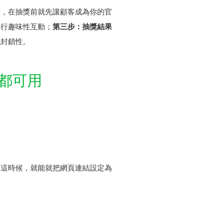
友，在抽獎前就先讓顧客成為你的官
進行趣味性互動；
第三步：抽獎結果
低封鎖性。
都可用
。這時候，就能就把網頁連結設定為
。