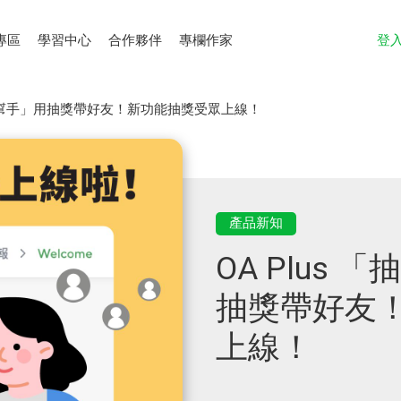
專區
學習中心
合作夥伴
專欄作家
登
加好友幫手」用抽獎帶好友！新功能抽獎受眾上線！
產品新知
OA Plus
抽獎帶好友
上線！