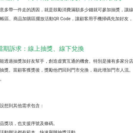
意多帶一件走的誘因，就是鼓勵消費滿額多少錢就可參加抽獎，讓
帳區、商品加購區擺放活動QR Code，讓顧客用手機掃碼先加好友
檔期訴求：線上抽獎、線下兌換
能透過抽獎加好友幫手，創造虛實互通的機會。特別是擁有多家分
抽獎。當顧客獲獎後，獎勵他們回到門市兌換，藉此增加門市人流
。
家設想到其他需求包含：
品獎項，也支援序號及條碼。
活動辦法都有範本，快速舉辦抽獎活動。