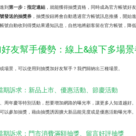
進到
第一步：指定連結
，就能獲得抽獎資格，同時成為官方帳號好
號發送的抽獎券
，抽獎按鈕將會自動透過官方帳號訊息推播，開始
帳號自動收到得獎結果通知訊息，自然地將顧客留在官方帳號，降
加好友幫手優勢：線上&線下多場景
或場景，可以使用到抽獎加好友幫手？我們歸納出三種場景。
檔期訴求：新品上市、優惠活動、節慶活動
、周年慶等特別活動，想要增加網路的曝光率，讓更多人知道越好
可以參加抽獎，藉由抽獎誘因擴大新品能見度或是優惠活動曝光率
檔期訴求：門市消費滿額抽獎、留言好評抽獎