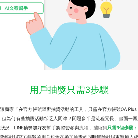
用戶抽獎只需3步驟
商家「在官方帳號舉辦抽獎活動的工具，只需在官方帳號OA Plu
，但為何有些抽獎活動卻乏人問津？問題多半是流程冗長、畫面一
狀況，LINE抽獎加好友幫手將整套參與流程，濃縮到
只需3個步驟
曾經封鎖官方帳號的用戶也會在參加抽獎的同時解除封鎖重新加入