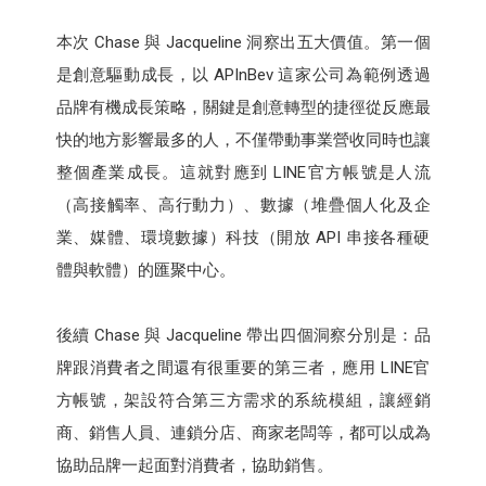
本次 Chase 與 Jacqueline 洞察出五大價值。第一個
是創意驅動成長，以 APInBev 這家公司為範例透過
品牌有機成長策略，關鍵是創意轉型的捷徑從反應最
快的地方影響最多的人，不僅帶動事業營收同時也讓
整個產業成長。這就對應到 LINE官方帳號是人流
（高接觸率、高行動力）、數據（堆疊個人化及企
業、媒體、環境數據）科技（開放 API 串接各種硬
體與軟體）的匯聚中心。
後續 Chase 與 Jacqueline 帶出四個洞察分別是：品
牌跟消費者之間還有很重要的第三者，應用 LINE官
方帳號，架設符合第三方需求的系統模組，讓經銷
商、銷售人員、連鎖分店、商家老闆等，都可以成為
協助品牌一起面對消費者，協助銷售。