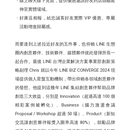
線上聊天線下見面，提供優惠邀請好友到店體驗延
伸至實體場域。
好康逗相報，給忠誠客好友實際 VIP 優惠、專屬
活動增進歸屬感。
而要達到上述拉近好友的五件事，也仰賴 LINE 生態
圈內創意夥伴、技術夥伴、媒體夥伴彼此發揮所長一
起合作。最後 LINE 台灣企業解決方案事業部創新策
略副理 Chris 就以今年 LINE BIZ CONVERGE 2024 現
場提供個人星盤互動機制，帶出仰賴各領域創意夥伴
的發想。他提到這幾年 LINE 集結創意夥伴幫助品牌
創造三大效益，分別是 Innovation（超過高達 100 個
精彩案例被孵化）、Business（腦力激盪會議
Proposal / Workshop 超過 50 場）、Product（新知
交流讓創意夥伴報獎入圍率高達 80%），鼓勵品牌