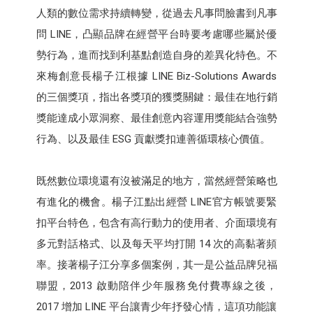
人類的數位需求持續轉變，從過去凡事問臉書到凡事
問 LINE，凸顯品牌在經營平台時要考慮哪些屬於優
勢行為，進而找到利基點創造自身的差異化特色。不
來梅創意長楊子江根據 LINE Biz-Solutions Awards
的三個獎項，指出各獎項的獲獎關鍵：最佳在地行銷
獎能達成小眾洞察、最佳創意內容運用獎能結合強勢
行為、以及最佳 ESG 貢獻獎扣連善循環核心價值。
既然數位環境還有沒被滿足的地方，當然經營策略也
有進化的機會。楊子江點出經營 LINE官方帳號要緊
扣平台特色，包含有高行動力的使用者、介面環境有
多元對話格式、以及每天平均打開 14 次的高黏著頻
率。接著楊子江分享多個案例，其一是公益品牌兒福
聯盟，2013 啟動陪伴少年服務免付費專線之後，
2017 增加 LINE 平台讓青少年抒發心情，這項功能讓