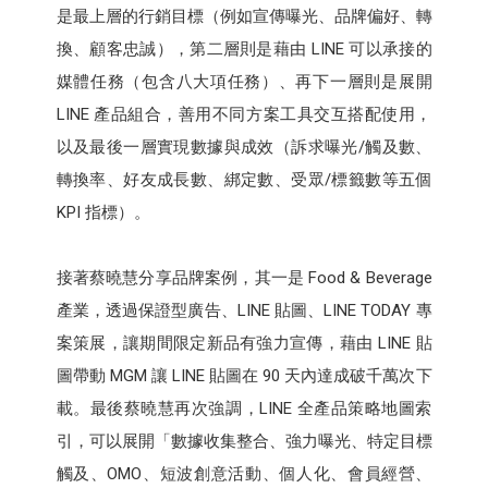
是最上層的行銷目標（例如宣傳曝光、品牌偏好、轉
換、顧客忠誠），第二層則是藉由 LINE 可以承接的
媒體任務（包含八大項任務）、再下一層則是展開
LINE 產品組合，善用不同方案工具交互搭配使用，
以及最後一層實現數據與成效（訴求曝光/觸及數、
轉換率、好友成長數、綁定數、受眾/標籤數等五個
KPI 指標）。
接著蔡曉慧分享品牌案例，其一是 Food & Beverage
產業，透過保證型廣告、LINE 貼圖、LINE TODAY 專
案策展，讓期間限定新品有強力宣傳，藉由 LINE 貼
圖帶動 MGM 讓 LINE 貼圖在 90 天內達成破千萬次下
載。最後蔡曉慧再次強調，LINE 全產品策略地圖索
引，可以展開「數據收集整合、強力曝光、特定目標
觸及、OMO、短波創意活動、個人化、會員經營、