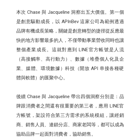
本次 Chase 與 Jacqueline 洞察出五大價值。第一個
是創意驅動成長，以 APInBev 這家公司為範例透過
品牌有機成長策略，關鍵是創意轉型的捷徑從反應最
快的地方影響最多的人，不僅帶動事業營收同時也讓
整個產業成長。這就對應到 LINE官方帳號是人流
（高接觸率、高行動力）、數據（堆疊個人化及企
業、媒體、環境數據）科技（開放 API 串接各種硬
體與軟體）的匯聚中心。
後續 Chase 與 Jacqueline 帶出四個洞察分別是：品
牌跟消費者之間還有很重要的第三者，應用 LINE官
方帳號，架設符合第三方需求的系統模組，讓經銷
商、銷售人員、連鎖分店、商家老闆等，都可以成為
協助品牌一起面對消費者，協助銷售。