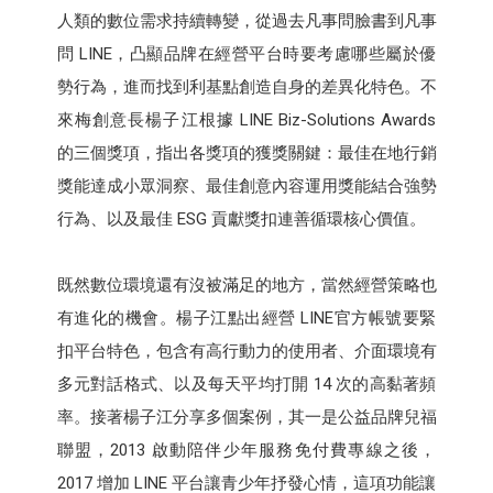
人類的數位需求持續轉變，從過去凡事問臉書到凡事
問 LINE，凸顯品牌在經營平台時要考慮哪些屬於優
勢行為，進而找到利基點創造自身的差異化特色。不
來梅創意長楊子江根據 LINE Biz-Solutions Awards
的三個獎項，指出各獎項的獲獎關鍵：最佳在地行銷
獎能達成小眾洞察、最佳創意內容運用獎能結合強勢
行為、以及最佳 ESG 貢獻獎扣連善循環核心價值。
既然數位環境還有沒被滿足的地方，當然經營策略也
有進化的機會。楊子江點出經營 LINE官方帳號要緊
扣平台特色，包含有高行動力的使用者、介面環境有
多元對話格式、以及每天平均打開 14 次的高黏著頻
率。接著楊子江分享多個案例，其一是公益品牌兒福
聯盟，2013 啟動陪伴少年服務免付費專線之後，
2017 增加 LINE 平台讓青少年抒發心情，這項功能讓