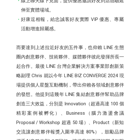
線上聊天線下見面，提供優惠邀請好友到店體驗延
伸至實體場域。
好康逗相報，給忠誠客好友實際 VIP 優惠、專屬
活動增進歸屬感。
而要達到上述拉近好友的五件事，也仰賴 LINE 生態
圈內創意夥伴、技術夥伴、媒體夥伴彼此發揮所長一
起合作。最後 LINE 台灣企業解決方案事業部創新策
略副理 Chris 就以今年 LINE BIZ CONVERGE 2024 現
場提供個人星盤互動機制，帶出仰賴各領域創意夥伴
的發想。他提到這幾年 LINE 集結創意夥伴幫助品牌
創造三大效益，分別是 Innovation（超過高達 100 個
精彩案例被孵化）、Business（腦力激盪會議
Proposal / Workshop 超過 50 場）、Product（新知
交流讓創意夥伴報獎入圍率高達 80%），鼓勵品牌