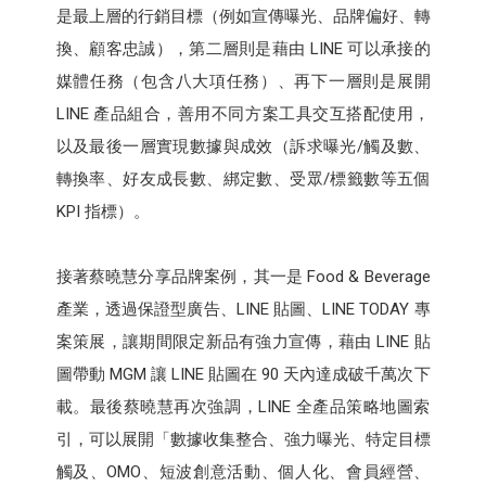
是最上層的行銷目標（例如宣傳曝光、品牌偏好、轉
換、顧客忠誠），第二層則是藉由 LINE 可以承接的
媒體任務（包含八大項任務）、再下一層則是展開
LINE 產品組合，善用不同方案工具交互搭配使用，
以及最後一層實現數據與成效（訴求曝光/觸及數、
轉換率、好友成長數、綁定數、受眾/標籤數等五個
KPI 指標）。
接著蔡曉慧分享品牌案例，其一是 Food & Beverage
產業，透過保證型廣告、LINE 貼圖、LINE TODAY 專
案策展，讓期間限定新品有強力宣傳，藉由 LINE 貼
圖帶動 MGM 讓 LINE 貼圖在 90 天內達成破千萬次下
載。最後蔡曉慧再次強調，LINE 全產品策略地圖索
引，可以展開「數據收集整合、強力曝光、特定目標
觸及、OMO、短波創意活動、個人化、會員經營、