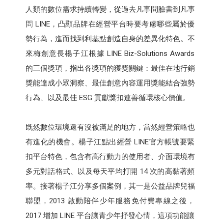
人類的數位需求持續轉變，從過去凡事問臉書到凡事
問 LINE，凸顯品牌在經營平台時要考慮哪些屬於優
勢行為，進而找到利基點創造自身的差異化特色。不
來梅創意長楊子江根據 LINE Biz-Solutions Awards
的三個獎項，指出各獎項的獲獎關鍵：最佳在地行銷
獎能達成小眾洞察、最佳創意內容運用獎能結合強勢
行為、以及最佳 ESG 貢獻獎扣連善循環核心價值。
既然數位環境還有沒被滿足的地方，當然經營策略也
有進化的機會。楊子江點出經營 LINE官方帳號要緊
扣平台特色，包含有高行動力的使用者、介面環境有
多元對話格式、以及每天平均打開 14 次的高黏著頻
率。接著楊子江分享多個案例，其一是公益品牌兒福
聯盟，2013 啟動陪伴少年服務免付費專線之後，
2017 增加 LINE 平台讓青少年抒發心情，這項功能讓