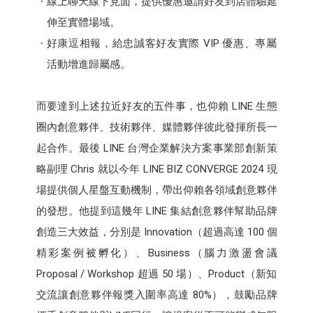
線上聊天線下見面，提供優惠邀請好友到店體驗延
伸至實體場域。
好康逗相報，給忠誠客好友實際 VIP 優惠、專屬
活動增進歸屬感。
而要達到上述拉近好友的五件事，也仰賴 LINE 生態
圈內創意夥伴、技術夥伴、媒體夥伴彼此發揮所長一
起合作。最後 LINE 台灣企業解決方案事業部創新策
略副理 Chris 就以今年 LINE BIZ CONVERGE 2024 現
場提供個人星盤互動機制，帶出仰賴各領域創意夥伴
的發想。他提到這幾年 LINE 集結創意夥伴幫助品牌
創造三大效益，分別是 Innovation（超過高達 100 個
精彩案例被孵化）、Business（腦力激盪會議
Proposal / Workshop 超過 50 場）、Product（新知
交流讓創意夥伴報獎入圍率高達 80%），鼓勵品牌