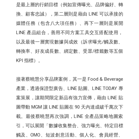
是最上層的行銷目標（例如宣傳曝光、品牌偏好、轉
換、顧客忠誠），第二層則是藉由 LINE 可以承接的
媒體任務（包含八大項任務）、再下一層則是展開
LINE 產品組合，善用不同方案工具交互搭配使用，
以及最後一層實現數據與成效（訴求曝光/觸及數、
轉換率、好友成長數、綁定數、受眾/標籤數等五個
KPI 指標）。
接著蔡曉慧分享品牌案例，其一是 Food & Beverage
產業，透過保證型廣告、LINE 貼圖、LINE TODAY 專
案策展，讓期間限定新品有強力宣傳，藉由 LINE 貼
圖帶動 MGM 讓 LINE 貼圖在 90 天內達成破千萬次下
載。最後蔡曉慧再次強調，LINE 全產品策略地圖索
引，可以展開「數據收集整合、強力曝光、特定目標
觸及、OMO、短波創意活動、個人化、會員經營、