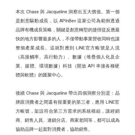
本次 Chase 與 Jacqueline 洞察出五大價值。第一個
是創意驅動成長，以 APInBev 這家公司為範例透過
品牌有機成長策略，關鍵是創意轉型的捷徑從反應最
快的地方影響最多的人，不僅帶動事業營收同時也讓
整個產業成長。這就對應到 LINE官方帳號是人流
（高接觸率、高行動力）、數據（堆疊個人化及企
業、媒體、環境數據）科技（開放 API 串接各種硬
體與軟體）的匯聚中心。
後續 Chase 與 Jacqueline 帶出四個洞察分別是：品
牌跟消費者之間還有很重要的第三者，應用 LINE官
方帳號，架設符合第三方需求的系統模組，讓經銷
商、銷售人員、連鎖分店、商家老闆等，都可以成為
協助品牌一起面對消費者，協助銷售。