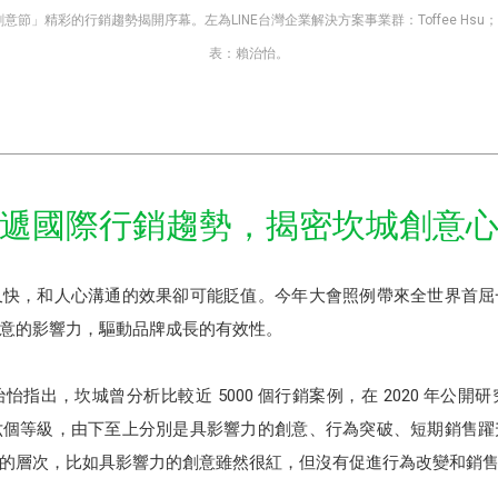
節」精彩的行銷趨勢揭開序幕。左為LINE台灣企業解決方案事業群：Toffee Hsu；
表：賴治怡。
遞國際行銷趨勢，揭密坎城創意
又快，和人心溝通的效果卻可能貶值。今年大會照例帶來全世界首屈
意的影響力，驅動品牌成長的有效性。
指出，坎城曾分析比較近 5000 個行銷案例，在 2020 年公
六個等級，由下至上分別是具影響力的創意、行為突破、短期銷售躍
的層次，比如具影響力的創意雖然很紅，但沒有促進行為改變和銷