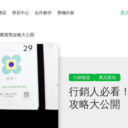
專區
學習中心
合作夥伴
專欄作家
登
生態圈實戰攻略大公開
行銷秘笈
產品新知
行銷人必看！
攻略大公開