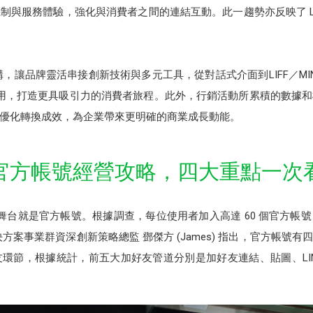
制與服務體驗，強化與消費者之間的連結互動。此一趨勢亦反映了 LI
構，讓品牌靈活串接創新技術與多元工具，從對話式介面到LIFF／MIN
創意應用，打造更具吸引力的消費者旅程。此外，行銷活動所累積的數據
優化轉換成效，為企業帶來更明確的商業成長動能。
官方帳號經營攻略，四大重點一次
創意舞台就是官方帳號。根據調查，每位使用者加入高達 60 個官方
決方案事業群資深創新策略總監 鄧傑方 (James) 指出，官方帳
，根據統計，前五大加好友管道分別是加好友連結、貼圖、LINE log-i