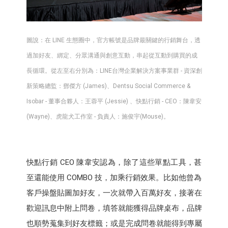
圖說：在 LINE 生態圈中，官方帳號是品牌最關鍵的行銷舞台，透
過加好友、綁定、分眾溝通與創意互動，串起從互動到購買的成
長循環。從左至右分別為：LINE台灣企業解決方案事業群 - 資深創
新策略總監：鄧傑方 (James)、Dentsu Social Commerce &
Isobar - 董事合夥人：王蓉平 (Jessie) 、快點行銷 - CEO：陳韋安
(Wayne)、虎龍犬工作室 - 負責人：施俊宇(Mouse)。
快點行銷 CEO 陳韋安認為，除了這些單點工具，甚
至還能使用 COMBO 技，加乘行銷效果。比如他曾為
客戶操盤貼圖加好友，一次就帶入百萬好友，接著在
歡迎訊息中附上問卷，填答就能獲得品牌桌布，品牌
也順勢蒐集到好友標籤；或是完成問卷就能得到專屬