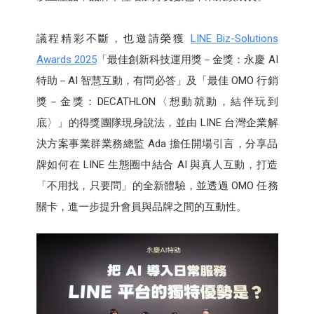
議程精彩不斷，也邀請榮獲
LINE Biz-Solutions
Awards 2025
「最佳創新科技運用獎－金獎：永慶 AI
特助－AI 智慧互動，有問必答」及「最佳 OMO 行銷
獎－金獎：DECATHLON〈想動就動，結伴玩到
底〉」的得獎團隊現身說法，並由 LINE 台灣企業解
決方案事業群業務總監 Ada 擔任開場引言，分享品
牌如何在 LINE 生態圈中結合 AI 與真人互動，打造
「不用找，只要問」的全新體驗，並透過 OMO 任務
關卡，進一步提升會員與品牌之間的互動性。