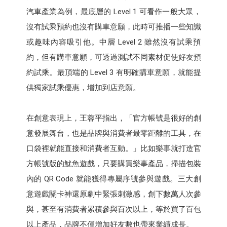
汽車產業為例，最底層的 Level 1 可看作一般大眾，
沒有試乘預約也沒有購車意願，此時可推播一些知識
或趣味內容吸引他。中層 Level 2 雖然沒有試乘預
約，但有購車意願，可透過測試不同素材促使好友預
約試乘。最頂端的 Level 3 有明確購車意願，就能提
供獨家試乘優惠，增加到店意願。
在創意表現上，王蓉平指出，「官方帳號是很好的創
意發展舞台，也是品牌與消費者最零距離的工具，在
口袋裡就能直接和消費者互動。」比如樂事就打造官
方帳號版的魷魚遊戲，只要購買樂事產品，掃描包裝
內的 QR Code 就能獲得專屬序號參與遊戲。三大創
意遊戲關卡神還原劇中緊張刺激感，創下數萬人次參
與，甚至有消費者累積參與百次以上，等於買了百包
以上產品，品牌不僅增加好友數也帶來業績成長。