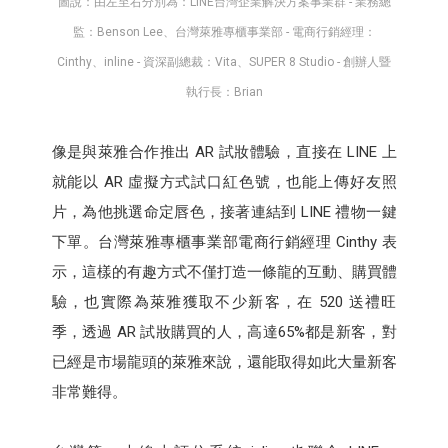
圖說：由左至右分別為：LINE台灣企業解決方案事業群 - 業務總
監：Benson Lee、台灣萊雅專櫃事業部 - 電商行銷經理：
Cinthy、inline - 資深副總裁：Vita、SUPER 8 Studio - 創辦人暨
執行長：Brian
像是與萊雅合作推出 AR 試妝體驗，直接在 LINE 上
就能以 AR 虛擬方式試口紅色號，也能上傳好友照
片，為他挑選命定唇色，接著連結到 LINE 禮物一鍵
下單。台灣萊雅專櫃事業部電商行銷經理 Cinthy 表
示，這樣的有趣方式不僅打造一條龍的互動、購買體
驗，也實際為萊雅獲取不少新客，在 520 送禮旺
季，透過 AR 試妝購買的人，高達65%都是新客，對
已經是市場龍頭的萊雅來說，還能取得如此大量新客
非常難得。