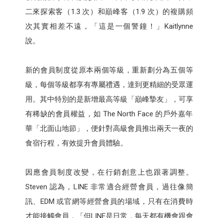
二來探索客（1.3 次）和巔峰客（1.9 次）的複購頻
次其實相差不遠，「這是一個警鐘！」Kaitlynne
說。
新的會員制度從原本兩個等級，重新劃分為五個等
級，每個等級都享有專屬禮遇，達到更精細的受眾運
用。其中特別的是新增最高等級「巔峰摯友」，可享
有稀缺的會員權益，如 The North Face 的戶外嘉年
華「北面山地節」，便針對高級會員推出兩天一夜的
食宿行程，有效提升會員體驗。
因應會員制度改變，在行銷創意上也跟著調整。
Steven 認為，LINE 非常適合經營會員，過往像簡
訊、EDM 或官網等經營會員的場域，只有在消費時
才能接觸會員，「但LINE是日常，每天都有機會跟會