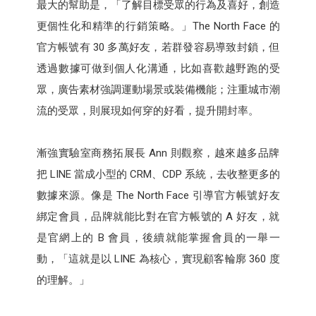
最大的幫助是，「了解目標受眾的行為及喜好，創造
更個性化和精準的行銷策略。」The North Face 的
官方帳號有 30 多萬好友，若群發容易導致封鎖，但
透過數據可做到個人化溝通，比如喜歡越野跑的受
眾，廣告素材強調運動場景或裝備機能；注重城市潮
流的受眾，則展現如何穿的好看，提升開封率。
漸強實驗室商務拓展長 Ann 則觀察，越來越多品牌
把 LINE 當成小型的 CRM、CDP 系統，去收整更多的
數據來源。像是 The North Face 引導官方帳號好友
綁定會員，品牌就能比對在官方帳號的 A 好友，就
是官網上的 B 會員，後續就能掌握會員的一舉一
動，「這就是以 LINE 為核心，實現顧客輪廓 360 度
的理解。」