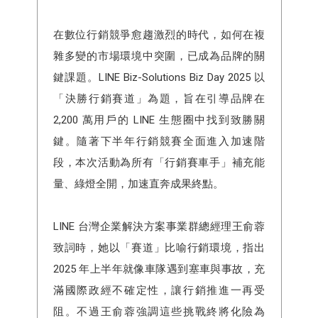
在數位行銷競爭愈趨激烈的時代，如何在複
雜多變的市場環境中突圍，已成為品牌的關
鍵課題。LINE Biz-Solutions Biz Day 2025 以
「決勝行銷賽道」為題，旨在引導品牌在
2,200 萬用戶的 LINE 生態圈中找到致勝關
鍵。隨著下半年行銷競賽全面進入加速階
段，本次活動為所有「行銷賽車手」補充能
量、綠燈全開，加速直奔成果終點。
LINE 台灣企業解決方案事業群總經理王俞蓉
致詞時，她以「賽道」比喻行銷環境，指出
2025 年上半年就像車隊遇到塞車與事故，充
滿國際政經不確定性，讓行銷推進一再受
阻。不過王俞蓉強調這些挑戰終將化險為