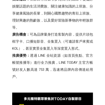
娛樂話題的生活消費族、關注健康知識的上班族、分
享健康風險的長輩，到關心國際趨勢的青壯上班族、
理財興趣的熟齡族，以及愛好冒險新事物的年輕族群
等。
廣告機會：
可為品牌量身打造客製內容，提供片頭包
框字卡、口播短影音、全集置入（可邀請客戶來賓或
KOL），甚至實景全集置入等深度置入形式。
推廣優勢：
透過 LINE 全站資源（如首頁焦點、官方
帳號推播等）進行全力推廣，LINE TODAY 主官方帳
號好友人數高達 753 萬，迅速將品牌內容傳達給用
戶。