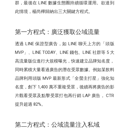
群，最後在 LINE 數據生態圈持續循環運用。欲達到
此情境，楊尚樺歸納出三大關鍵方程式。
第一方程式：廣泛獲取公域流量
透過 LINE 保證型廣告，如 LINE 聊天上方的「頭版
MVP」、LINE TODAY、LINE 錢包、LINE 社群等 5 大
高流量版位進行大規模曝光，快速建立品牌知名度，
同時累積大量看過廣告的潛在受眾數據。例如某飲料
品牌利用頭版 MVP 最新形式「全螢主打星」強化知
名度，創下 1,400 萬不重複受眾，後續再將廣告的影
片觀看受眾及點擊受眾打包再行銷 LAP 廣告， CTR
提升超過 82%。
第二方程式：公域流量注入私域