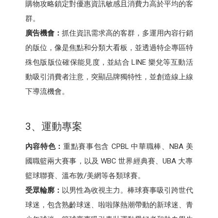
購物攻略鎖定對優惠資訊敏感且消費力高於平均的客
群。
廣告機會：
抓住資訊需求高的客群，多運用內容行銷
的版位，像是焦點和分類大看板，並透過特企專區特
殊包版版位確保能見度，並結合 LINE 樂兌等互動活
動吸引消費者注意，突顯品牌獨特性，並創造線上線
下導流機會。
3、運動專案
內容特色：
重點賽事包含 CPBL 中華職棒、NBA 美
國職籃兩大賽事，以及 WBC 世界經典賽、UBA 大專
籃球聯賽、溫布敦/美網等各類球賽。
受眾輪廓：
以男性為收視主力。棒球賽事吸引跨世代
球迷，包含熟齡球迷、啦啦隊熱潮帶動的新球迷、青