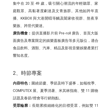
集中在 20 至 49 歲，吸引關心潮流的年輕聽眾、家
庭觀眾、高黏著度劇迷及文青族群。其他如跨年直
播、KKBOX 與大港開唱等觸及闔家收視群、熬夜享
樂族、跨世代樂迷。
廣告機會：
提供直播影片前 Pre-roll 廣告、首頁大版
面廣告及專案限定的娛樂蓋板廣告等多元版位，適合
食品飲料、酒類、汽車、精品及影視音樂娛樂產業打
響知名度。
2、時節專案
內容特色：
圍繞節慶、季節及時下盛事，如報稅季、
COMPUTEX 展、夏季消暑、米其林指南、雙 11 購物
話題及春節/燈會等行銷熱點。
受眾輪廓：
長期累積細緻化的目標受眾，例如雙 11