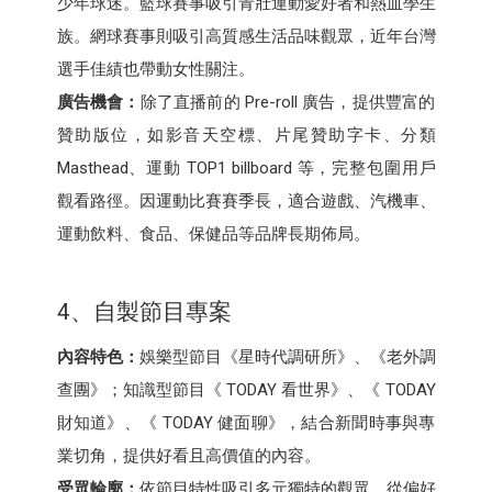
少年球迷。籃球賽事吸引青壯運動愛好者和熱血學生
族。網球賽事則吸引高質感生活品味觀眾，近年台灣
選手佳績也帶動女性關注。
廣告機會：
除了直播前的 Pre-roll 廣告，提供豐富的
贊助版位，如影音天空標、片尾贊助字卡、分類
Masthead、運動 TOP1 billboard 等，完整包圍用戶
觀看路徑。因運動比賽賽季長，適合遊戲、汽機車、
運動飲料、食品、保健品等品牌長期佈局。
4、自製節目專案
內容特色：
娛樂型節目《星時代調研所》、《老外調
查團》；知識型節目《 TODAY 看世界》、《 TODAY
財知道》、《 TODAY 健面聊》，結合新聞時事與專
業切角，提供好看且高價值的內容。
受眾輪廓：
依節目特性吸引多元獨特的觀眾，從偏好