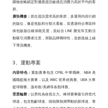
購物攻略鎖定對優惠資訊敏感且消費力高於平均的客
群。
廣告機會：
抓住資訊需求高的客群，多運用內容行銷
的版位，像是焦點和分類大看板，並透過特企專區特
殊包版版位確保能見度，並結合 LINE 樂兌等互動活
動吸引消費者注意，突顯品牌獨特性，並創造線上線
下導流機會。
3、運動專案
內容特色：
重點賽事包含 CPBL 中華職棒、NBA 美
國職籃兩大賽事，以及 WBC 世界經典賽、UBA 大專
籃球聯賽、溫布敦/美網等各類球賽。
受眾輪廓：
以男性為收視主力。棒球賽事吸引跨世代
球迷，包含熟齡球迷、啦啦隊熱潮帶動的新球迷、青