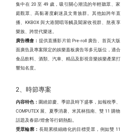
集中在 20 至 49 歲，吸引關心潮流的年輕聽眾、家
庭觀眾、高黏著度劇迷及文青族群。其他如跨年直
播、KKBOX 與大港開唱等觸及闔家收視群、熬夜享
樂族、跨世代樂迷。
廣告機會：
提供直播影片前 Pre-roll 廣告、首頁大版
面廣告及專案限定的娛樂蓋板廣告等多元版位，適合
食品飲料、酒類、汽車、精品及影視音樂娛樂產業打
響知名度。
2、時節專案
內容特色：
圍繞節慶、季節及時下盛事，如報稅季、
COMPUTEX 展、夏季消暑、米其林指南、雙 11 購物
話題及春節/燈會等行銷熱點。
受眾輪廓：
長期累積細緻化的目標受眾，例如雙 11