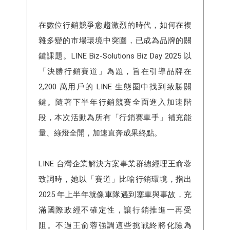
在數位行銷競爭愈趨激烈的時代，如何在複
雜多變的市場環境中突圍，已成為品牌的關
鍵課題。LINE Biz-Solutions Biz Day 2025 以
「決勝行銷賽道」為題，旨在引導品牌在
2,200 萬用戶的 LINE 生態圈中找到致勝關
鍵。隨著下半年行銷競賽全面進入加速階
段，本次活動為所有「行銷賽車手」補充能
量、綠燈全開，加速直奔成果終點。
LINE 台灣企業解決方案事業群總經理王俞蓉
致詞時，她以「賽道」比喻行銷環境，指出
2025 年上半年就像車隊遇到塞車與事故，充
滿國際政經不確定性，讓行銷推進一再受
阻。不過王俞蓉強調這些挑戰終將化險為