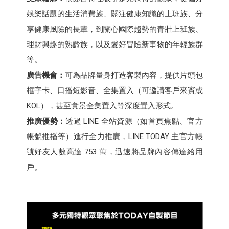
娛樂話題的生活消費族、關注健康知識的上班族、分
享健康風險的長輩，到關心國際趨勢的青壯上班族、
理財興趣的熟齡族，以及愛好冒險新事物的年輕族群
等。
廣告機會：
可為品牌量身打造客製內容，提供片頭包
框字卡、口播短影音、全集置入（可邀請客戶來賓或
KOL），甚至實景全集置入等深度置入形式。
推廣優勢：
透過 LINE 全站資源（如首頁焦點、官方
帳號推播等）進行全力推廣，LINE TODAY 主官方帳
號好友人數高達 753 萬，迅速將品牌內容傳達給用
戶。