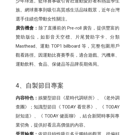
少年球迷。籃球賽事吸引青壯運動愛好者和熱血學生
族。網球賽事則吸引高質感生活品味觀眾，近年台灣
選手佳績也帶動女性關注。
廣告機會：
除了直播前的 Pre-roll 廣告，提供豐富的
贊助版位，如影音天空標、片尾贊助字卡、分類
Masthead、運動 TOP1 billboard 等，完整包圍用戶
觀看路徑。因運動比賽賽季長，適合遊戲、汽機車、
運動飲料、食品、保健品等品牌長期佈局。
4、自製節目專案
內容特色：
娛樂型節目《星時代調研所》、《老外調
查團》；知識型節目《 TODAY 看世界》、《 TODAY
財知道》、《 TODAY 健面聊》，結合新聞時事與專
業切角，提供好看且高價值的內容。
受眾輪廓：
依節目特性吸引多元獨特的觀眾，從偏好