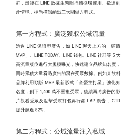
群，最後在 LINE 數據生態圈持續循環運用。欲達到
此情境，楊尚樺歸納出三大關鍵方程式。
第一方程式：廣泛獲取公域流量
透過 LINE 保證型廣告，如 LINE 聊天上方的「頭版
MVP」、LINE TODAY、LINE 錢包、LINE 社群等 5 大
高流量版位進行大規模曝光，快速建立品牌知名度，
同時累積大量看過廣告的潛在受眾數據。例如某飲料
品牌利用頭版 MVP 最新形式「全螢主打星」強化知
名度，創下 1,400 萬不重複受眾，後續再將廣告的影
片觀看受眾及點擊受眾打包再行銷 LAP 廣告， CTR
提升超過 82%。
第二方程式：公域流量注入私域