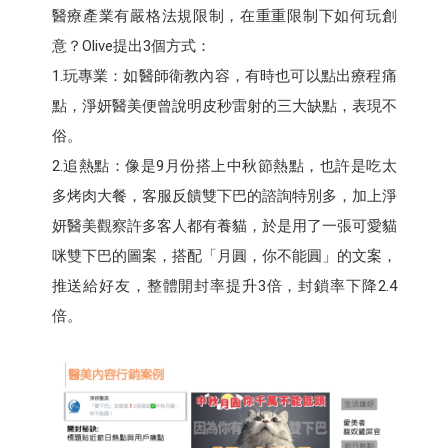
醫療產業有嚴格法規限制，在重重限制下如何玩創
意？Olive提出3個方式：
1.玩專業：如醫師衛教內容，有時也可以點出療程痛
點，淨妍醫美便曾說明皮秒雷射的三大缺點，表現不
俗。
2.追熱點：像是9月份搭上中秋節熱點，也許是吃太
多烤肉大餐，客服反饋雙下巴的諮詢特別多，加上淨
妍醫美觀察許多客人都有養貓，於是用了一張可愛貓
咪雙下巴的圖案，搭配「月圓，你不能圓」的文案，
推送給好友，整體開封率提升3倍，封鎖率下降2.4
倍。