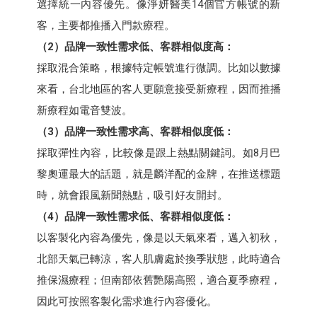
選擇統一內容優先。像淨妍醫美14個官方帳號的新
客，主要都推播入門款療程。
（2）品牌一致性需求低、客群相似度高：
採取混合策略，根據特定帳號進行微調。比如以數據
來看，台北地區的客人更願意接受新療程，因而推播
新療程如電音雙波。
（3）品牌一致性需求高、客群相似度低：
採取彈性內容，比較像是跟上熱點關鍵詞。如8月巴
黎奧運最大的話題，就是麟洋配的金牌，在推送標題
時，就會跟風新聞熱點，吸引好友開封。
（4）品牌一致性需求低、客群相似度低：
以客製化內容為優先，像是以天氣來看，邁入初秋，
北部天氣已轉涼，客人肌膚處於換季狀態，此時適合
推保濕療程；但南部依舊艷陽高照，適合夏季療程，
因此可按照客製化需求進行內容優化。