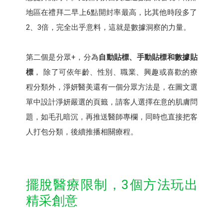
地區在禮拜二早上6點開封率最高，比其他時段多了
2、3倍，完全出乎意料，這就是數據洞察的力量。
第二個是分眾+，分為
自動貼標、手動貼標和數據貼
標
， 除了可依年齡、性別、職業、興趣或喜歡的療
程分類外，淨妍醫美還有一個分眾方法是，在圖文選
單中設計淨妍嚴選的頁籤，請客人選擇在意的肌膚問
題，如毛孔暗沉，再推送醫師專欄，同時也直接把客
人打包分類，後續推播相關療程。
擺脫醫療限制，3個方法玩出
精采創意